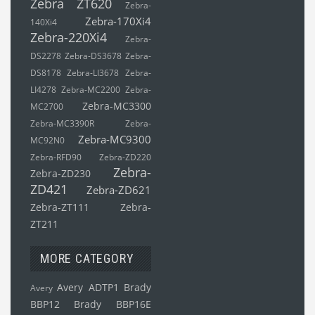
Zebra ZT620
Zebra-
Zebra-170Xi4
140Xi4
Zebra-220Xi4
Zebra-
DS2278
Zebra-DS3678
Zebra-
DS8178
Zebra-LI3678
Zebra-
LI4278
Zebra-MC2200
Zebra-
Zebra-MC3300
MC2700
Zebra-MC3390R
Zebra-
Zebra-MC9300
MC92N0
Zebra-RFD90
Zebra-ZD220
Zebra-
Zebra-ZD230
ZD421
Zebra-ZD621
Zebra-ZT111
Zebra-
ZT211
MORE CATEGORY
Avery ADTP1
Brady
Avery
BBP12
Brady BBP16E