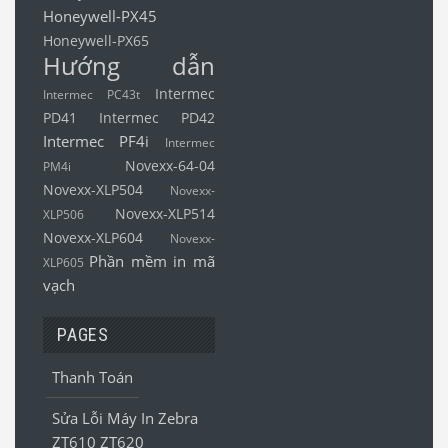
Honeywell-PX45
Honeywell-PX65
Hướng dẫn
Intermec
Intermec PC43t
PD41
Intermec PD42
Intermec PF4i
Intermec
Novexx-64-04
PM4i
Novexx-XLP504
Novexx-
Novexx-XLP514
XLP506
Novexx-XLP604
Novexx-
Phần mềm in mã
XLP605
vạch
PAGES
Thanh Toán
Sửa Lỗi Máy In Zebra
ZT610 ZT620