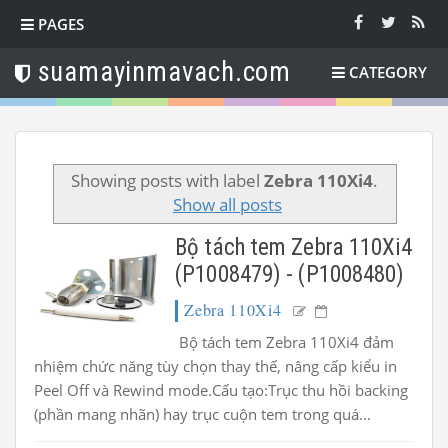
PAGES
suamayinmavach.com
CATEGORY
Showing posts with label
Zebra 110Xi4
.
Show all posts
Bộ tách tem Zebra 110Xi4
(P1008479) - (P1008480)
Zebra 110Xi4
Bộ tách tem Zebra 110Xi4 đảm
nhiệm chức năng tùy chọn thay thế, nâng cấp kiểu in
Peel Off và Rewind mode.Cấu tạo:Trục thu hồi backing
(phần mang nhãn) hay trục cuộn tem trong quá...