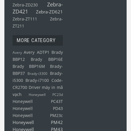
Zebra-
Zebra-ZD230
ZD421
Zebra-ZD621
Zebra-ZT111
Zebra-
ZT211
MORE CATEGORY
Avery ADTP1
Brady
Avery
BBP12
Brady BBP16E
Brady BBP16M
Brady-
BBP37
Brady-
Brady-i3300
i5300
Brady-i7100
Code-
CR2700
Driver máy in mã
vạch
Honeywell PC23d
Honeywell PC43T
Honeywell PD43
Honeywell PM23c
Honeywell PM42
Honeywell PM43