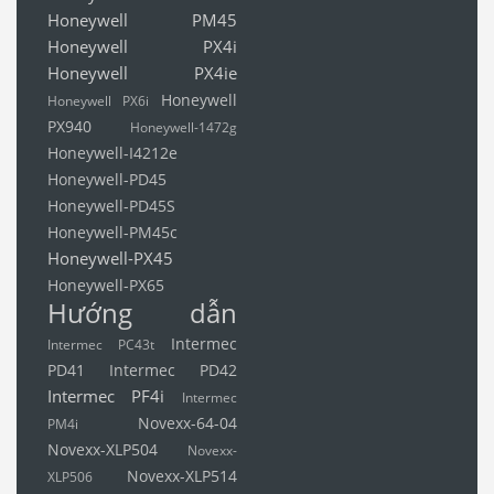
Honeywell PM45
Honeywell PX4i
Honeywell PX4ie
Honeywell
Honeywell PX6i
PX940
Honeywell-1472g
Honeywell-I4212e
Honeywell-PD45
Honeywell-PD45S
Honeywell-PM45c
Honeywell-PX45
Honeywell-PX65
Hướng dẫn
Intermec
Intermec PC43t
PD41
Intermec PD42
Intermec PF4i
Intermec
Novexx-64-04
PM4i
Novexx-XLP504
Novexx-
Novexx-XLP514
XLP506