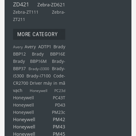
ZD421
Zebra-ZD621
Zebra-ZT111
Zebra-
ZT211
MORE CATEGORY
Avery ADTP1
Brady
Avery
BBP12
Brady BBP16E
Brady BBP16M
Brady-
BBP37
Brady-
Brady-i3300
i5300
Brady-i7100
Code-
CR2700
Driver máy in mã
vạch
Honeywell PC23d
Honeywell PC43T
Honeywell PD43
Honeywell PM23c
Honeywell PM42
Honeywell PM43
Honeywell PM45