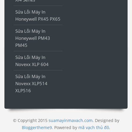
Sửa Lỗi Máy In
Honeywell PX45 PX65
Sửa Lỗi Máy In
Honeywell PM43
PM45
Sửa Lỗi Máy In
Novexx XLP 604
Sửa Lỗi Máy In
Novexx XLP514
XLP516
© Copyright 2015
suamayinmavach.com
. Designed by
Bloggertheme9
.
Powered by
mã vạch thủ đô
.