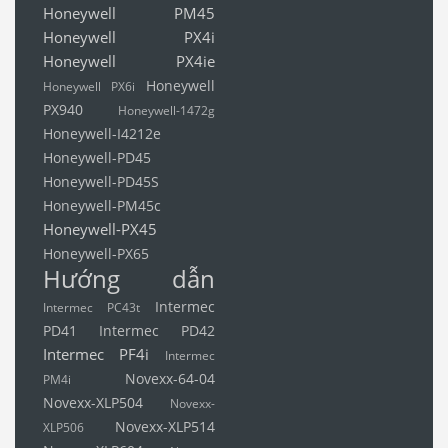
Honeywell PM45
Honeywell PX4i
Honeywell PX4ie
Honeywell
Honeywell PX6i
PX940
Honeywell-1472g
Honeywell-I4212e
Honeywell-PD45
Honeywell-PD45S
Honeywell-PM45c
Honeywell-PX45
Honeywell-PX65
Hướng dẫn
Intermec
Intermec PC43t
PD41
Intermec PD42
Intermec PF4i
Intermec
Novexx-64-04
PM4i
Novexx-XLP504
Novexx-
Novexx-XLP514
XLP506