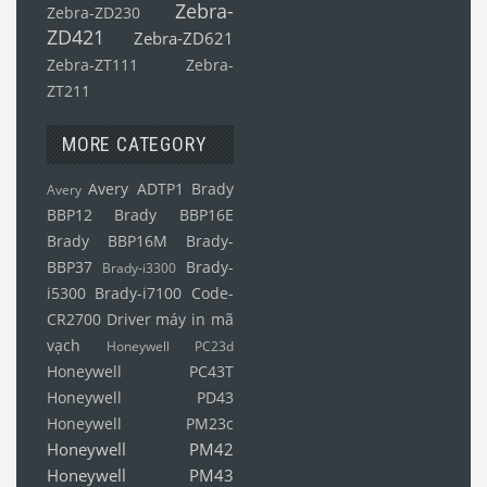
Zebra-
Zebra-ZD230
ZD421
Zebra-ZD621
Zebra-ZT111
Zebra-
ZT211
MORE CATEGORY
Avery ADTP1
Brady
Avery
BBP12
Brady BBP16E
Brady BBP16M
Brady-
BBP37
Brady-
Brady-i3300
i5300
Brady-i7100
Code-
CR2700
Driver máy in mã
vạch
Honeywell PC23d
Honeywell PC43T
Honeywell PD43
Honeywell PM23c
Honeywell PM42
Honeywell PM43