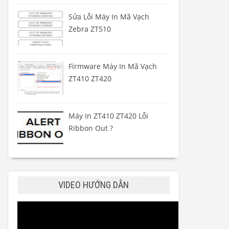
Sửa Lỗi Máy In Mã Vạch
Zebra ZT510
Firmware Máy In Mã Vạch
ZT410 ZT420
Máy In ZT410 ZT420 Lỗi
Ribbon Out ?
VIDEO HƯỚNG DẪN