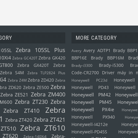
GORY
MORE CATEGORY
Zebra 105SL Plus
105SL
Avery ADTP1
Brady BBP1
Avery
10Xi4
Zebra GK420
BBP16E
Brady BBP16M
Brad
Zebra GC420T
GT800
Zebra GX420T
Zebra
Brady-i5300
Bra
Brady-i3300
Zebra S4M
Code-CR2700
Driver máy in 
Zebra TLP2824 Plus
Xi4
Zebra ZD420
Honeywel
Zebra Z4M
Zebra
Honeywell PC23d
Zebra
bra ZD620
Zebra ZE500
Honeywell PD43
Honeywel
Zebra ZM400
Zebra ZE521
Honeywell PM42
Honeywel
Zebra ZT230
Zebra
ZM600
Honeywell PM45
Honeywe
Zebra
Honeywell PX4ie
Zebra ZT410
Honeyw
1
Honeywell PX940
Honeyw
Zebra ZT421
Zebra ZT420
Honeywell-I4212e
Honeyw
Zebra ZT610
 ZT510
Honeywell-PD45S
Honeywel
 ZT620
Zebra-
Zebra-140Xi4