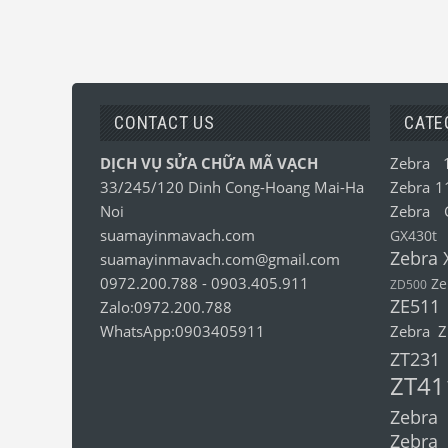
CONTACT US
CATE
DỊCH VỤ SỬA CHỮA MÃ VẠCH
Zebra 
33/245/120 Dinh Cong-Hoang Mai-Ha
Zebra 1
Noi
Zebra 
suamayinmavach.com
GX430t
Zebra 
suamayinmavach.com@gmail.com
0972.200.788
-
0903.405.911
Ze
ZD500
ZE511
Zalo:0972.200.788
WhatsApp:0903405911
Zebra 
ZT231
ZT41
Zebra
Zebra