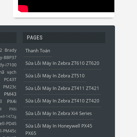
PAGES
2
Brady
Thanh Toán
y-BBP37
Sửa Lỗi Máy In Zebra ZT610 ZT620
dy-i7100
mã vạch
Sửa Lỗi Máy In Zebra ZT510
l PC43T
l PM23c
Sửa Lỗi Máy In Zebra ZT411 ZT421
l PM43
Sửa Lỗi Máy In Zebra ZT410 ZT420
ll PX4i
ell PX6i
Sửa Lỗi Máy In Zebra Xi4 Series
ell-1472g
ell-PD45
Sửa Lỗi Máy In Honeywell PX45
l-PM45c
PX65