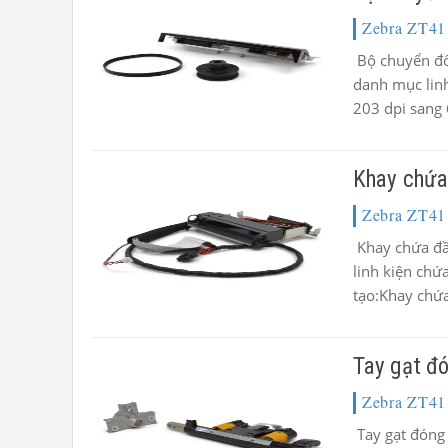
Zebra ZT41
Bộ chuyển đổ
danh mục linh
203 dpi sang 
Khay chứa
Zebra ZT41
Khay chứa đầ
linh kiện chứ
tạo:Khay chứa
Tay gạt đ
Zebra ZT41
Tay gạt đóng