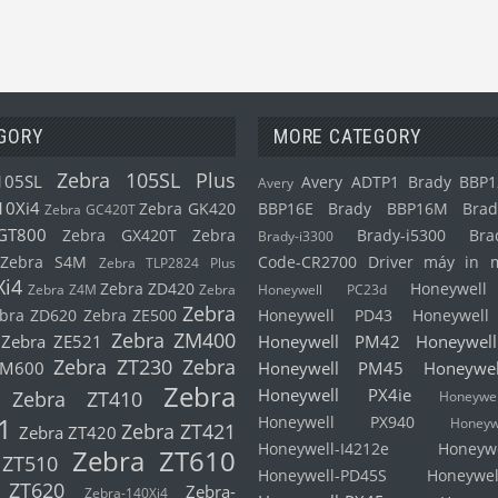
GORY
MORE CATEGORY
Zebra 105SL Plus
105SL
Avery ADTP1
Brady BBP1
Avery
10Xi4
Zebra GK420
BBP16E
Brady BBP16M
Brad
Zebra GC420T
GT800
Zebra GX420T
Zebra
Brady-i5300
Bra
Brady-i3300
Zebra S4M
Code-CR2700
Driver máy in 
Zebra TLP2824 Plus
Xi4
Zebra ZD420
Honeywel
Zebra Z4M
Zebra
Honeywell PC23d
Zebra
bra ZD620
Zebra ZE500
Honeywell PD43
Honeywel
Zebra ZM400
Zebra ZE521
Honeywell PM42
Honeywel
Zebra ZT230
Zebra
ZM600
Honeywell PM45
Honeywe
Zebra
Honeywell PX4ie
Zebra ZT410
Honeyw
1
Honeywell PX940
Honeyw
Zebra ZT421
Zebra ZT420
Honeywell-I4212e
Honeyw
Zebra ZT610
 ZT510
Honeywell-PD45S
Honeywel
 ZT620
Zebra-
Zebra-140Xi4