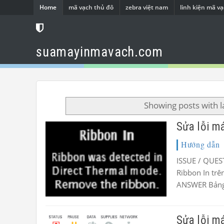
Home
mã vạch thủ đô
zebra việt nam
linh kiện mã v
suamayinmavach.com
Showing posts with 
Sửa lỗi m
Hướng dẫn
ISSUE / QUEST
Ribbon In tr
ANSWER Bảng 
Sửa lỗi m