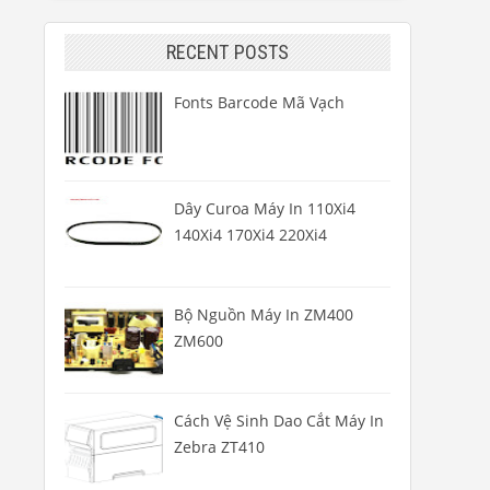
RECENT POSTS
Fonts Barcode Mã Vạch
Dây Curoa Máy In 110Xi4
140Xi4 170Xi4 220Xi4
Bộ Nguồn Máy In ZM400
ZM600
Cách Vệ Sinh Dao Cắt Máy In
Zebra ZT410