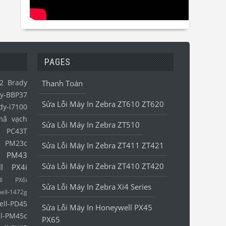
PAGES
2
Brady
Thanh Toán
y-BBP37
Sửa Lỗi Máy In Zebra ZT610 ZT620
dy-i7100
mã vạch
Sửa Lỗi Máy In Zebra ZT510
l PC43T
l PM23c
Sửa Lỗi Máy In Zebra ZT411 ZT421
l PM43
Sửa Lỗi Máy In Zebra ZT410 ZT420
ll PX4i
ell PX6i
Sửa Lỗi Máy In Zebra Xi4 Series
ell-1472g
ell-PD45
Sửa Lỗi Máy In Honeywell PX45
l-PM45c
PX65