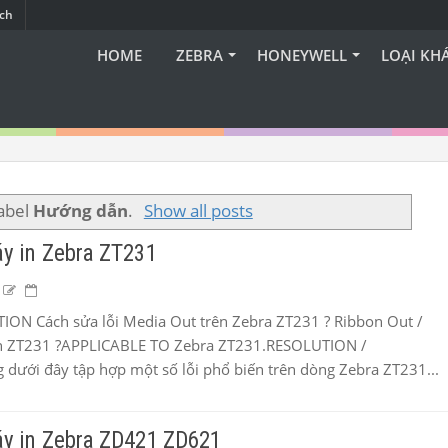
ạch
HOME
ZEBRA
HONEYWELL
LOẠI KH
label
Hướng dẫn
.
Show all posts
áy in Zebra ZT231
ION Cách sửa lỗi Media Out trên Zebra ZT231 ? Ribbon Out /
ên ZT231 ?APPLICABLE TO Zebra ZT231.RESOLUTION /
dưới đây tập hợp một số lỗi phổ biến trên dòng Zebra ZT231...
áy in Zebra ZD421 ZD621