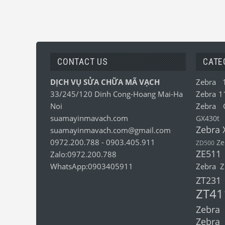
CONTACT US
CATE
DỊCH VỤ SỬA CHỮA MÃ VẠCH
Zebra 
33/245/120 Dinh Cong-Hoang Mai-Ha
Zebra 1
Noi
Zebra 
suamayinmavach.com
GX430t
Zebra 
suamayinmavach.com@gmail.com
0972.200.788
-
0903.405.911
Ze
ZD500
ZE511
Zalo:0972.200.788
WhatsApp:0903405911
Zebra 
ZT231
ZT41
Zebra
Zebra