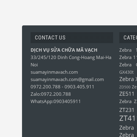
CONTACT US
CATE
DỊCH VỤ SỬA CHỮA MÃ VẠCH
Zebra 
33/245/120 Dinh Cong-Hoang Mai-Ha
Zebra 1
Noi
Zebra 
suamayinmavach.com
GX430t
Zebra 
suamayinmavach.com@gmail.com
0972.200.788
-
0903.405.911
Ze
ZD500
ZE511
Zalo:0972.200.788
WhatsApp:0903405911
Zebra 
ZT231
ZT41
Zebra
Zebra