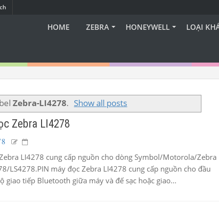
ạch
HOME
ZEBRA
HONEYWELL
LOẠI KH
abel
Zebra-LI4278
.
Show all posts
ọc Zebra LI4278
78
Zebra LI4278 cung cấp nguồn cho dòng Symbol/Motorola/Zebra
8/LS4278.PIN máy đọc Zebra LI4278 cung cấp nguồn cho đầu
bộ giao tiếp Bluetooth giữa máy và đế sạc hoặc giao...