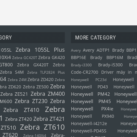
GORY
MORE CATEGORY
Zebra 105SL Plus
105SL
Avery ADTP1
Brady BBP1
Avery
10Xi4
Zebra GK420
BBP16E
Brady BBP16M
Brad
Zebra GC420T
GT800
Zebra GX420T
Zebra
Brady-i5300
Bra
Brady-i3300
Zebra S4M
Code-CR2700
Driver máy in 
Zebra TLP2824 Plus
Xi4
Zebra ZD420
Honeywel
Zebra Z4M
Zebra
Honeywell PC23d
Zebra
bra ZD620
Zebra ZE500
Honeywell PD43
Honeywel
Zebra ZM400
Zebra ZE521
Honeywell PM42
Honeywel
Zebra ZT230
Zebra
ZM600
Honeywell PM45
Honeywe
Zebra
Honeywell PX4ie
Zebra ZT410
Honeyw
1
Honeywell PX940
Honeyw
Zebra ZT421
Zebra ZT420
Honeywell-I4212e
Honeyw
Zebra ZT610
 ZT510
Honeywell-PD45S
Honeywel
 ZT620
Zebra-
Zebra-140Xi4