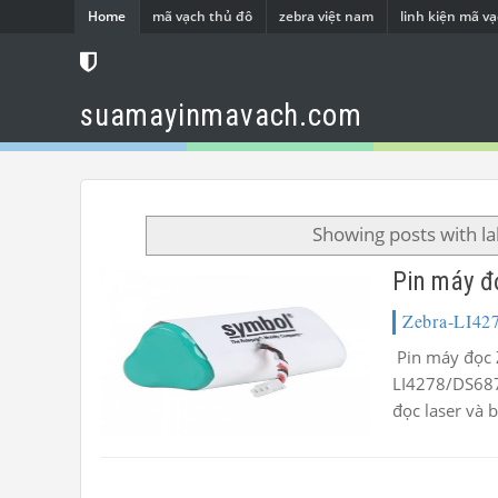
Home
mã vạch thủ đô
zebra việt nam
linh kiện mã v
suamayinmavach.com
Showing posts with l
Pin máy đ
Zebra-LI42
Pin máy đọc 
LI4278/DS687
đọc laser và 