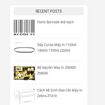
RECENT POSTS
Fonts Barcode Mã Vạch
Dây Curoa Máy In 110Xi4
140Xi4 170Xi4 220Xi4
Bộ Nguồn Máy In ZM400
ZM600
Cách Vệ Sinh Dao Cắt Máy In
Zebra ZT410