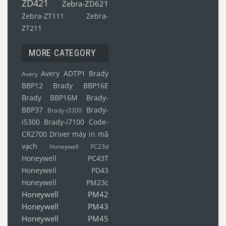
ZD421
Zebra-ZD621
Zebra-ZT111
Zebra-
ZT211
MORE CATEGORY
Avery ADTP1
Brady
Avery
BBP12
Brady BBP16E
Brady BBP16M
Brady-
BBP37
Brady-
Brady-i3300
i5300
Brady-i7100
Code-
CR2700
Driver máy in mã
vạch
Honeywell PC23d
Honeywell PC43T
Honeywell PD43
Honeywell PM23c
Honeywell PM42
Honeywell PM43
Honeywell PM45