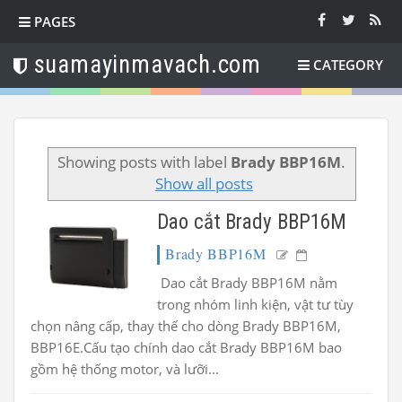
PAGES
suamayinmavach.com
CATEGORY
Showing posts with label
Brady BBP16M
.
Show all posts
Dao cắt Brady BBP16M
Brady BBP16M
Dao cắt Brady BBP16M nằm
trong nhóm linh kiện, vật tư tùy
chọn nâng cấp, thay thế cho dòng Brady BBP16M,
BBP16E.Cấu tạo chính dao cắt Brady BBP16M bao
gồm hệ thống motor, và lưỡi...