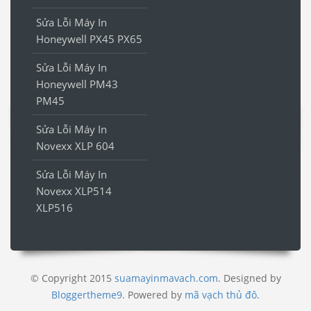
Sửa Lỗi Máy In
Honeywell PX45 PX65
Sửa Lỗi Máy In
Honeywell PM43
PM45
Sửa Lỗi Máy In
Novexx XLP 604
Sửa Lỗi Máy In
Novexx XLP514
XLP516
© Copyright 2015
suamayinmavach.com
. Designed by
Bloggertheme9
.
Powered by
mã vạch thủ đô
.