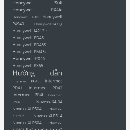
Honeywell PX4i
Honeywell PX4ie
Honeywell
Honeywell PX6i
PX940
Honeywell-1472g
Honeywell-I4212e
Honeywell-PD45
Honeywell-PD45S
Honeywell-PM45c
Honeywell-PX45
Honeywell-PX65
Hướng dẫn
Intermec
Intermec PC43t
PD41
Intermec PD42
Intermec PF4i
Intermec
Novexx-64-04
PM4i
Novexx-XLP504
Novexx-
Novexx-XLP514
XLP506
Novexx-XLP604
Novexx-
Phần mềm in mã
XLP605