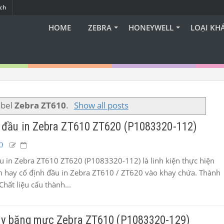
ạch
HOME
ZEBRA
HONEYWELL
LOẠI KH
abel
Zebra ZT610
.
Show all posts
n đầu in Zebra ZT610 ZT620 (P1083320-112)
0
u in Zebra ZT610 ZT620 (P1083320-112) là linh kiện thực hiện
n hay cố định đầu in Zebra ZT610 / ZT620 vào khay chứa. Thành
hất liệu cấu thành...
ruy băng mực Zebra ZT610 (P1083320-129)