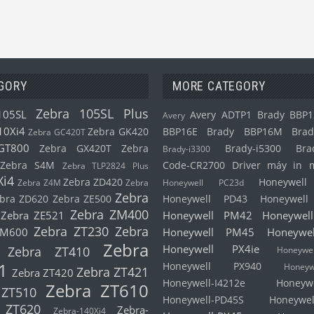
GORY
MORE CATEGORY
Zebra 105SL Plus
105SL
Avery ADTP1
Brady BBP1
Avery
10Xi4
Zebra GK420
BBP16E
Brady BBP16M
Brad
Zebra GC420T
GT800
Zebra GX420T
Zebra
Brady-i5300
Bra
Brady-i3300
Zebra S4M
Code-CR2700
Driver máy in 
Zebra TLP2824 Plus
Xi4
Zebra ZD420
Honeywel
Zebra Z4M
Zebra
Honeywell PC23d
Zebra
bra ZD620
Zebra ZE500
Honeywell PD43
Honeywel
Zebra ZM400
Zebra ZE521
Honeywell PM42
Honeywel
Zebra ZT230
Zebra
ZM600
Honeywell PM45
Honeywe
Zebra
Honeywell PX4ie
Zebra ZT410
Honeyw
1
Honeywell PX940
Honeyw
Zebra ZT421
Zebra ZT420
Honeywell-I4212e
Honeyw
Zebra ZT610
 ZT510
Honeywell-PD45S
Honeywel
 ZT620
Zebra-
Zebra-140Xi4