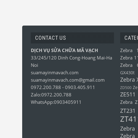
CONTACT US
CATE
DỊCH VỤ SỬA CHỮA MÃ VẠCH
Zebra 
33/245/120 Dinh Cong-Hoang Mai-Ha
Zebra 1
Noi
Zebra 
suamayinmavach.com
GX430t
Zebra 
suamayinmavach.com@gmail.com
0972.200.788
-
0903.405.911
Ze
ZD500
ZE511
Zalo:0972.200.788
WhatsApp:0903405911
Zebra 
ZT231
ZT41
Zebra
Zebra