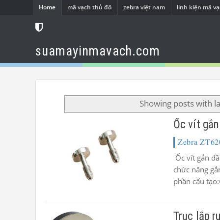
Home
mã vạch thủ đô
zebra việt nam
linh kiện mã v
suamayinmavach.com
Showing posts with l
Ốc vít gắ
Zebra ZT62
Ốc vít gắn đầ
chức năng gắ
phần cấu tạo:C
Trục lắp 