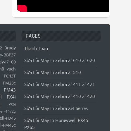
PAGES
2
Brady
Thanh Toán
y-BBP37
Sửa Lỗi Máy In Zebra ZT610 ZT620
dy-i7100
mã vạch
Sửa Lỗi Máy In Zebra ZT510
l PC43T
l PM23c
Sửa Lỗi Máy In Zebra ZT411 ZT421
l PM43
Sửa Lỗi Máy In Zebra ZT410 ZT420
ll PX4i
ell PX6i
Sửa Lỗi Máy In Zebra Xi4 Series
ell-1472g
ell-PD45
Sửa Lỗi Máy In Honeywell PX45
l-PM45c
PX65