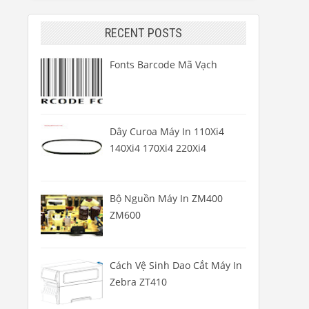
RECENT POSTS
Fonts Barcode Mã Vạch
Dây Curoa Máy In 110Xi4
140Xi4 170Xi4 220Xi4
Bộ Nguồn Máy In ZM400
ZM600
Cách Vệ Sinh Dao Cắt Máy In
Zebra ZT410