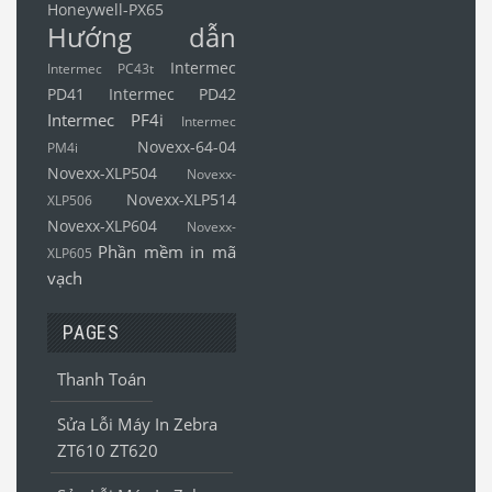
Honeywell-PX65
Hướng dẫn
Intermec
Intermec PC43t
PD41
Intermec PD42
Intermec PF4i
Intermec
Novexx-64-04
PM4i
Novexx-XLP504
Novexx-
Novexx-XLP514
XLP506
Novexx-XLP604
Novexx-
Phần mềm in mã
XLP605
vạch
PAGES
Thanh Toán
Sửa Lỗi Máy In Zebra
ZT610 ZT620