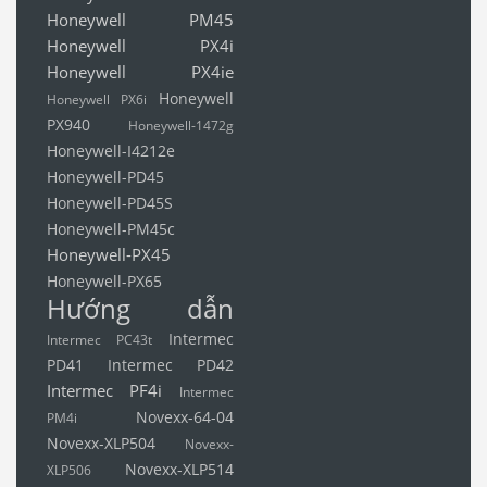
Honeywell PM45
Honeywell PX4i
Honeywell PX4ie
Honeywell
Honeywell PX6i
PX940
Honeywell-1472g
Honeywell-I4212e
Honeywell-PD45
Honeywell-PD45S
Honeywell-PM45c
Honeywell-PX45
Honeywell-PX65
Hướng dẫn
Intermec
Intermec PC43t
PD41
Intermec PD42
Intermec PF4i
Intermec
Novexx-64-04
PM4i
Novexx-XLP504
Novexx-
Novexx-XLP514
XLP506