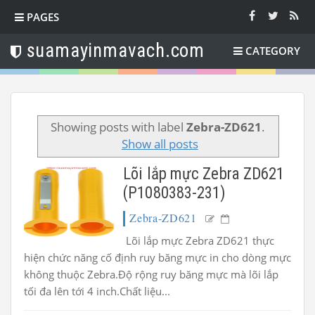
PAGES
suamayinmavach.com
CATEGORY
Showing posts with label
Zebra-ZD621
.
Show all posts
Lõi lắp mực Zebra ZD621
(P1080383-231)
Zebra-ZD621
Lõi lắp mực Zebra ZD621 thực
hiện chức năng cố định ruy băng mực in cho dòng mực
không thuộc Zebra.Độ rộng ruy băng mực mà lõi lắp
tối đa lên tới 4 inch.Chất liệu...