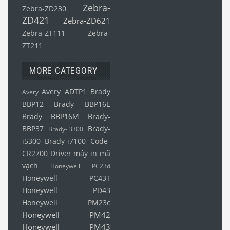
Zebra-
Zebra-ZD230
ZD421
Zebra-ZD621
Zebra-ZT111
Zebra-
ZT211
MORE CATEGORY
Avery ADTP1
Brady
Avery
BBP12
Brady BBP16E
Brady BBP16M
Brady-
BBP37
Brady-
Brady-i3300
i5300
Brady-i7100
Code-
CR2700
Driver máy in mã
vạch
Honeywell PC23d
Honeywell PC43T
Honeywell PD43
Honeywell PM23c
Honeywell PM42
Honeywell PM43