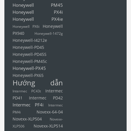
Honeywell PM45
Honeywell PX4i
Honeywell PX4ie
Honeywell
Honeywell PX6i
PX940
Honeywell-1472g
Honeywell-I4212e
Honeywell-PD45
Honeywell-PD45S
Honeywell-PM45c
Honeywell-PX45
Honeywell-PX65
Hướng dẫn
Intermec
Intermec PC43t
PD41
Intermec PD42
Intermec PF4i
Intermec
Novexx-64-04
PM4i
Novexx-XLP504
Novexx-
Novexx-XLP514
XLP506