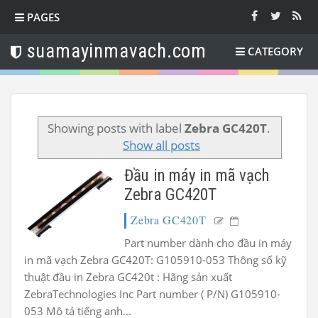
PAGES
suamayinmavach.com
CATEGORY
Showing posts with label
Zebra GC420T
.
Show all posts
Đầu in máy in mã vạch
Zebra GC420T
Zebra GC420T
Part number dành cho đầu in máy
in mã vạch Zebra GC420T: G105910-053 Thông số kỹ
thuật đầu in Zebra GC420t : Hãng sản xuất
ZebraTechnologies Inc Part number ( P/N) G105910-
053 Mô tả tiếng anh...