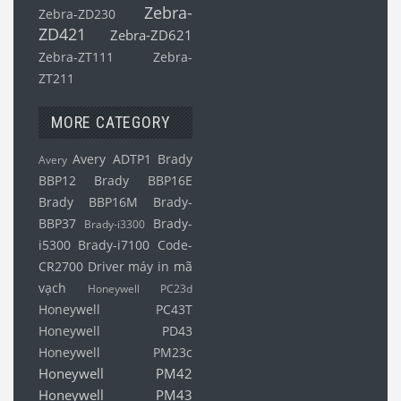
Zebra-
Zebra-ZD230
ZD421
Zebra-ZD621
Zebra-ZT111
Zebra-
ZT211
MORE CATEGORY
Avery ADTP1
Brady
Avery
BBP12
Brady BBP16E
Brady BBP16M
Brady-
BBP37
Brady-
Brady-i3300
i5300
Brady-i7100
Code-
CR2700
Driver máy in mã
vạch
Honeywell PC23d
Honeywell PC43T
Honeywell PD43
Honeywell PM23c
Honeywell PM42
Honeywell PM43