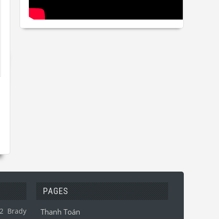
PAGES
2
Brady
Thanh Toán