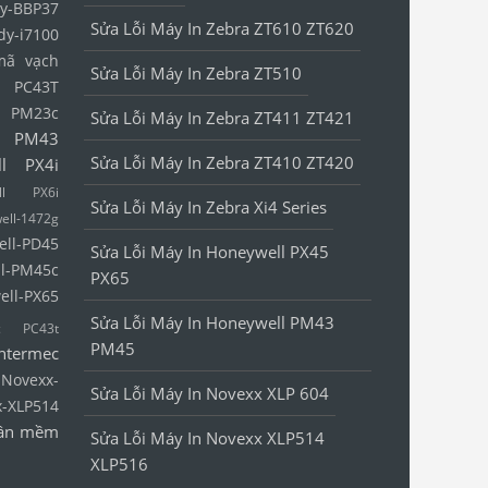
y-BBP37
Sửa Lỗi Máy In Zebra ZT610 ZT620
dy-i7100
mã vạch
Sửa Lỗi Máy In Zebra ZT510
l PC43T
l PM23c
Sửa Lỗi Máy In Zebra ZT411 ZT421
l PM43
Sửa Lỗi Máy In Zebra ZT410 ZT420
ll PX4i
ell PX6i
Sửa Lỗi Máy In Zebra Xi4 Series
ell-1472g
ell-PD45
Sửa Lỗi Máy In Honeywell PX45
l-PM45c
PX65
ell-PX65
Sửa Lỗi Máy In Honeywell PM43
ec PC43t
PM45
Intermec
Novexx-
Sửa Lỗi Máy In Novexx XLP 604
x-XLP514
ần mềm
Sửa Lỗi Máy In Novexx XLP514
XLP516