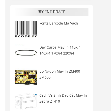
RECENT POSTS
Fonts Barcode Mã Vạch
Dây Curoa Máy In 110Xi4
140Xi4 170Xi4 220Xi4
Bộ Nguồn Máy In ZM400
ZM600
Cách Vệ Sinh Dao Cắt Máy In
Zebra ZT410