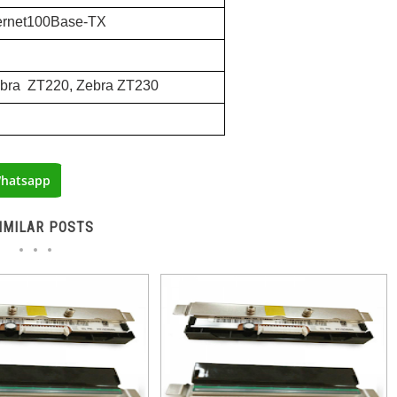
hernet100Base-TX
3
ebra
ZT220,
Zebra
ZT230
hatsapp
IMILAR POSTS