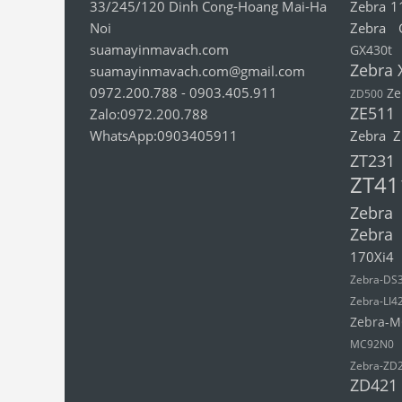
33/245/120 Dinh Cong-Hoang Mai-Ha
Zebra 1
Noi
Zebra 
suamayinmavach.com
GX430t
Zebra 
suamayinmavach.com@gmail.com
0972.200.788
-
0903.405.911
Ze
ZD500
ZE511
Zalo:0972.200.788
WhatsApp:0903405911
Zebra 
ZT231
ZT41
Zebra
Zebra
170Xi4
Zebra-DS
Zebra-LI4
Zebra-M
MC92N0
Zebra-ZD
ZD421