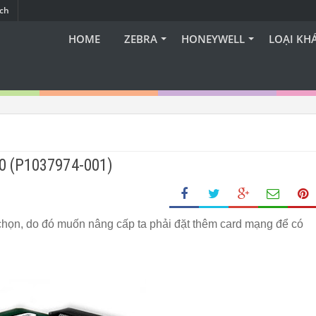
ạch
HOME
ZEBRA
HONEYWELL
LOẠI KH
0 (P1037974-001)
y chọn, do đó muốn nâng cấp ta phải đặt thêm card mạng để có