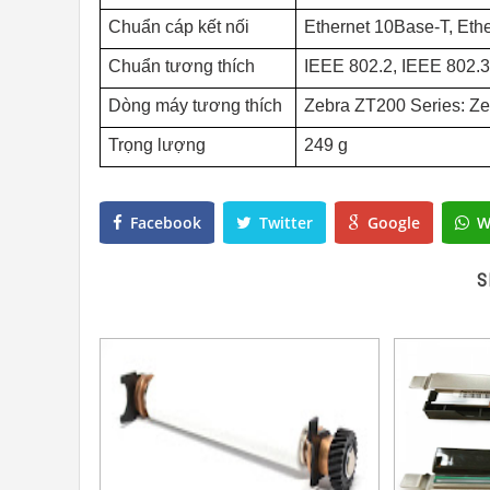
Chuẩn cáp kết nối
Ethernet 10Base-T, Et
Chuẩn tương thích
IEEE 802.2, IEEE 802.
Dòng máy tương thích
Zebra ZT200 Series
: Z
Trọng lượng
249 g
Facebook
Twitter
Google
W
S