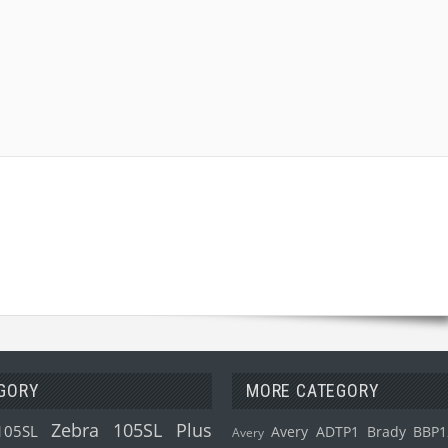
GORY
MORE CATEGORY
Zebra 105SL Plus
105SL
Avery ADTP1
Brady BBP1
Avery