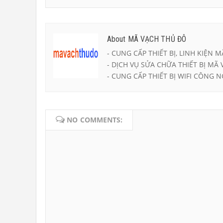
About MÃ VẠCH THỦ ĐÔ
- CUNG CẤP THIẾT BỊ, LINH KIỆN M
- DỊCH VỤ SỬA CHỮA THIẾT BỊ MÃ 
- CUNG CẤP THIẾT BỊ WIFI CÔNG N
NO COMMENTS: