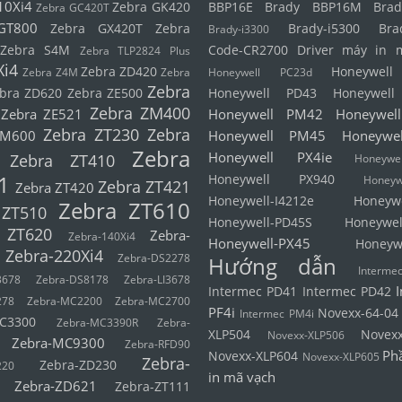
10Xi4
Zebra GK420
BBP16E
Brady BBP16M
Brad
Zebra GC420T
GT800
Zebra GX420T
Zebra
Brady-i5300
Bra
Brady-i3300
Zebra S4M
Code-CR2700
Driver máy in 
Zebra TLP2824 Plus
Xi4
Zebra ZD420
Honeywel
Zebra Z4M
Zebra
Honeywell PC23d
Zebra
bra ZD620
Zebra ZE500
Honeywell PD43
Honeywel
Zebra ZM400
Zebra ZE521
Honeywell PM42
Honeywel
Zebra ZT230
Zebra
ZM600
Honeywell PM45
Honeywe
Zebra
Honeywell PX4ie
Zebra ZT410
Honeyw
1
Honeywell PX940
Honeyw
Zebra ZT421
Zebra ZT420
Honeywell-I4212e
Honeyw
Zebra ZT610
 ZT510
Honeywell-PD45S
Honeywel
 ZT620
Zebra-
Zebra-140Xi4
Honeywell-PX45
Honeyw
Zebra-220Xi4
Zebra-DS2278
Hướng dẫn
Interm
3678
Zebra-DS8178
Zebra-LI3678
Intermec PD41
Intermec PD42
278
Zebra-MC2200
Zebra-MC2700
PF4i
Novexx-64-04
Intermec PM4i
C3300
Zebra-MC3390R
Zebra-
XLP504
Novex
Novexx-XLP506
Zebra-MC9300
Zebra-RFD90
Ph
Novexx-XLP604
Novexx-XLP605
Zebra-
Zebra-ZD230
220
in mã vạch
Zebra-ZD621
Zebra-ZT111