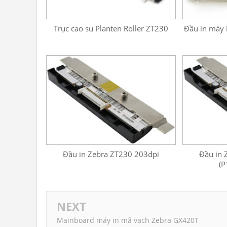
Trục cao su Planten Roller ZT230
Đầu in máy 
Đầu in Zebra ZT230 203dpi
Đầu in 
(P
NEXT
Mainboard máy in mã vạch Zebra GX420T