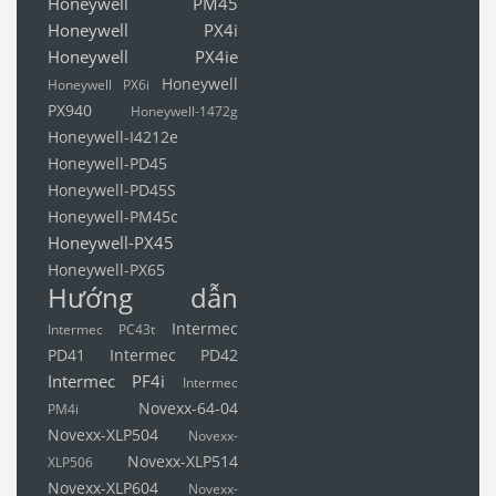
Honeywell PM45
Honeywell PX4i
Honeywell PX4ie
Honeywell
Honeywell PX6i
PX940
Honeywell-1472g
Honeywell-I4212e
Honeywell-PD45
Honeywell-PD45S
Honeywell-PM45c
Honeywell-PX45
Honeywell-PX65
Hướng dẫn
Intermec
Intermec PC43t
PD41
Intermec PD42
Intermec PF4i
Intermec
Novexx-64-04
PM4i
Novexx-XLP504
Novexx-
Novexx-XLP514
XLP506
Novexx-XLP604
Novexx-