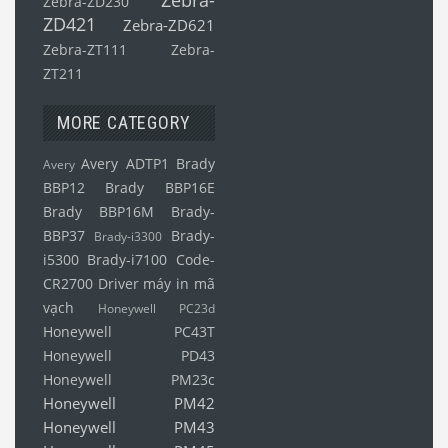
Zebra-ZD230
ZD421
Zebra-ZD621
Zebra-ZT111
Zebra-
ZT211
MORE CATEGORY
Avery ADTP1
Brady
Avery
BBP12
Brady BBP16E
Brady BBP16M
Brady-
BBP37
Brady-
Brady-i3300
i5300
Brady-i7100
Code-
CR2700
Driver máy in mã
vạch
Honeywell PC23d
Honeywell PC43T
Honeywell PD43
Honeywell PM23c
Honeywell PM42
Honeywell PM43