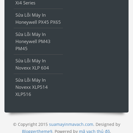
Xi4 Series
Sửa Lỗi Máy In
Honeywell PX45 PX65
Sửa Lỗi Máy In
Honeywell PM43
PM45
Sửa Lỗi Máy In
Novexx XLP 604
Sửa Lỗi Máy In
Novexx XLP514
XLP516
© Copyright 2015
suamayinmavach.com
. Designed by
Bloggertheme9
.
Powered by
mã vạch thủ đô
.