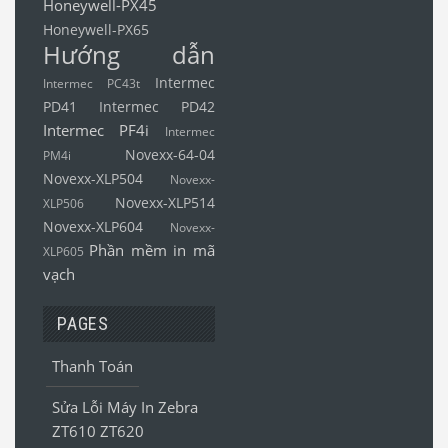
Honeywell-PX45
Honeywell-PX65
Hướng dẫn
Intermec
Intermec PC43t
PD41
Intermec PD42
Intermec PF4i
Intermec
Novexx-64-04
PM4i
Novexx-XLP504
Novexx-
Novexx-XLP514
XLP506
Novexx-XLP604
Novexx-
Phần mềm in mã
XLP605
vạch
PAGES
Thanh Toán
Sửa Lỗi Máy In Zebra
ZT610 ZT620