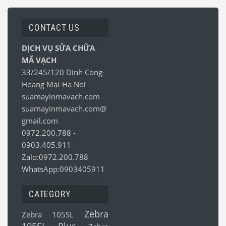
CONTACT US
DỊCH VỤ SỬA CHỮA
MÃ VẠCH
33/245/120 Dinh Cong-
Hoang Mai-Ha Noi
suamayinmavach.com
suamayinmavach.com@
gmail.com
0972.200.788
-
0903.405.911
Zalo:0972.200.788
WhatsApp:0903405911
CATEGORY
Zebra
Zebra 105SL
105SL Plus