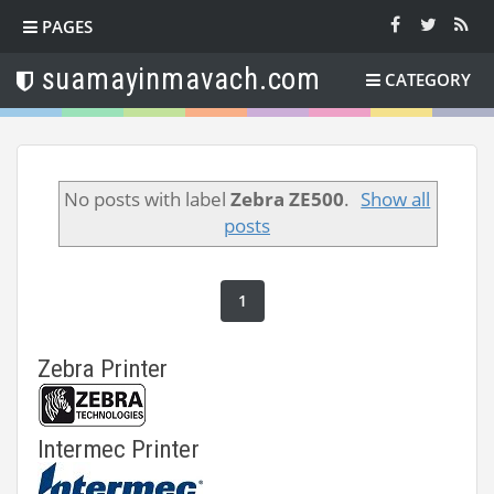
PAGES
suamayinmavach.com
CATEGORY
No posts with label
Zebra ZE500
.
Show all
posts
1
Zebra Printer
Intermec Printer