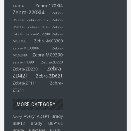
Zebra-170Xi4
140Xi4
Zebra-220Xi4
Zebra-
DS2278
Zebra-DS3678
Zebra-
DS8178
Zebra-LI3678
Zebra-
LI4278
Zebra-MC2200
Zebra-
Zebra-MC3300
MC2700
Zebra-MC3390R
Zebra-
Zebra-MC9300
MC92N0
Zebra-RFD90
Zebra-ZD220
Zebra-
Zebra-ZD230
ZD421
Zebra-ZD621
Zebra-ZT111
Zebra-
ZT211
MORE CATEGORY
Avery ADTP1
Brady
Avery
BBP12
Brady BBP16E
Brady BBP16M
Brady-