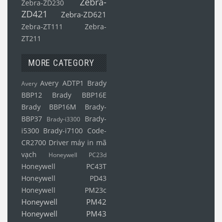
Zebra-
Zebra-ZD230
ZD421
Zebra-ZD621
Zebra-ZT111
Zebra-
ZT211
MORE CATEGORY
Avery ADTP1
Brady
Avery
BBP12
Brady BBP16E
Brady BBP16M
Brady-
BBP37
Brady-
Brady-i3300
i5300
Brady-i7100
Code-
CR2700
Driver máy in mã
vạch
Honeywell PC23d
Honeywell PC43T
Honeywell PD43
Honeywell PM23c
Honeywell PM42
Honeywell PM43