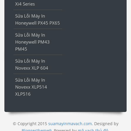
Xi4 Series
Sửa Lỗi Máy In
Honeywell PX45 PX65
Sửa Lỗi Máy In
Honeywell PM43
PM45
Sửa Lỗi Máy In
Novexx XLP 604
Sửa Lỗi Máy In
Novexx XLP514
XLP516
© Copyright 2015
suamayinmavach.com
. Designed by
Bloggertheme9
.
Powered by
mã vạch thủ đô
.