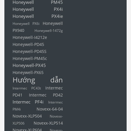
Honeywell PM45
Honeywell PX4i
Honeywell PX4ie
Honeywell
Honeywell PX6i
PX940
Honeywell-1472g
Honeywell-I4212e
Honeywell-PD45
Honeywell-PD45S
Honeywell-PM45c
Honeywell-PX45
Honeywell-PX65
Hướng dẫn
Intermec
Intermec PC43t
PD41
Intermec PD42
Intermec PF4i
Intermec
Novexx-64-04
PM4i
Novexx-XLP504
Novexx-
Novexx-XLP514
XLP506
Novexx-XLP604
Novexx-