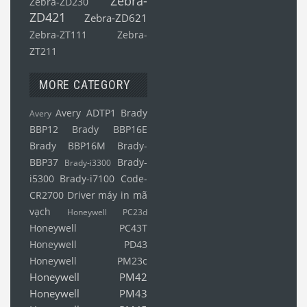
Zebra-
Zebra-ZD230
ZD421
Zebra-ZD621
Zebra-ZT111
Zebra-
ZT211
MORE CATEGORY
Avery ADTP1
Brady
Avery
BBP12
Brady BBP16E
Brady BBP16M
Brady-
BBP37
Brady-
Brady-i3300
i5300
Brady-i7100
Code-
CR2700
Driver máy in mã
vạch
Honeywell PC23d
Honeywell PC43T
Honeywell PD43
Honeywell PM23c
Honeywell PM42
Honeywell PM43