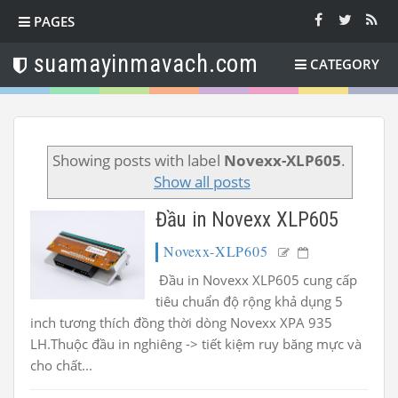
PAGES
suamayinmavach.com
CATEGORY
Showing posts with label
Novexx-XLP605
.
Show all posts
Đầu in Novexx XLP605
Novexx-XLP605
Đầu in Novexx XLP605 cung cấp
tiêu chuẩn độ rộng khả dụng 5
inch tương thích đồng thời dòng Novexx XPA 935
LH.Thuộc đầu in nghiêng -> tiết kiệm ruy băng mực và
cho chất...