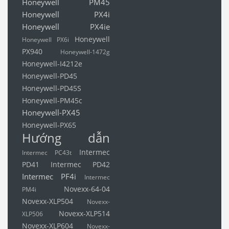
Honeywell PM45
Honeywell PX4i
Honeywell PX4ie
Honeywell
Honeywell PX6i
PX940
Honeywell-1472g
Honeywell-I4212e
Honeywell-PD45
Honeywell-PD45S
Honeywell-PM45c
Honeywell-PX45
Honeywell-PX65
Hướng dẫn
Intermec
Intermec PC43t
PD41
Intermec PD42
Intermec PF4i
Intermec
Novexx-64-04
PM4i
Novexx-XLP504
Novexx-
Novexx-XLP514
XLP506
Novexx-XLP604
Novexx-