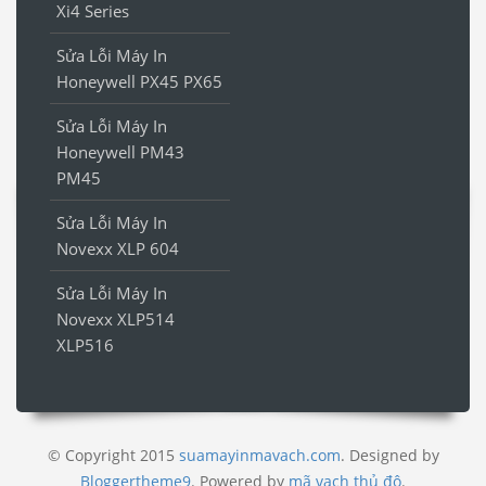
Xi4 Series
Sửa Lỗi Máy In
Honeywell PX45 PX65
Sửa Lỗi Máy In
Honeywell PM43
PM45
Sửa Lỗi Máy In
Novexx XLP 604
Sửa Lỗi Máy In
Novexx XLP514
XLP516
© Copyright 2015
suamayinmavach.com
. Designed by
Bloggertheme9
.
Powered by
mã vạch thủ đô
.