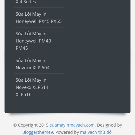
Xi4 Series
Sửa Lỗi Máy In
Honeywell PX45 PX65
Sửa Lỗi Máy In
Honeywell PM43
PM45
Sửa Lỗi Máy In
Novexx XLP 604
Sửa Lỗi Máy In
Novexx XLP514
XLP516
© Copyright 2015
suamayinmavach.com
. Designed by
Bloggertheme9
.
Powered by
mã vạch thủ đô
.