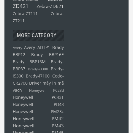
ZD421
Zebra-ZD621
Zebra-ZT111
Zebra-
ZT211
MORE CATEGORY
Avery ADTP1
Brady
Avery
BBP12
Brady BBP16E
Brady BBP16M
Brady-
BBP37
Brady-
Brady-i3300
i5300
Brady-i7100
Code-
CR2700
Driver máy in mã
vạch
Honeywell PC23d
Honeywell PC43T
Honeywell PD43
Honeywell PM23c
Honeywell PM42
Honeywell PM43
Honeywell PM45