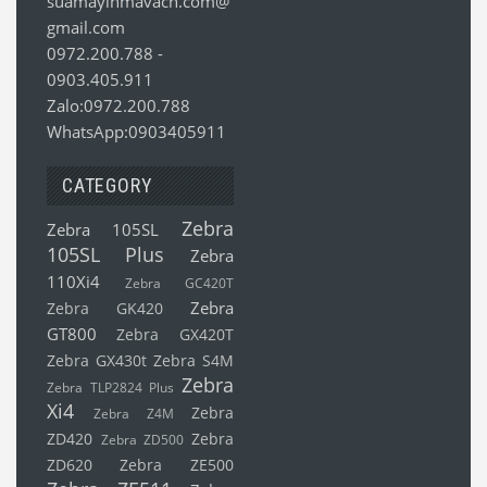
suamayinmavach.com@
gmail.com
0972.200.788
-
0903.405.911
Zalo:0972.200.788
WhatsApp:0903405911
CATEGORY
Zebra
Zebra 105SL
105SL Plus
Zebra
110Xi4
Zebra GC420T
Zebra
Zebra GK420
GT800
Zebra GX420T
Zebra GX430t
Zebra S4M
Zebra
Zebra TLP2824 Plus
Xi4
Zebra
Zebra Z4M
ZD420
Zebra
Zebra ZD500
ZD620
Zebra ZE500