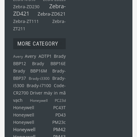
Zebra-
Zebra-ZD230
ZD421
Zebra-ZD621
Zebra-ZT111
Zebra-
ZT211
MORE CATEGORY
Avery ADTP1
Brady
Avery
BBP12
Brady BBP16E
Brady BBP16M
Brady-
BBP37
Brady-
Brady-i3300
i5300
Brady-i7100
Code-
CR2700
Driver máy in mã
vạch
Honeywell PC23d
Honeywell PC43T
Honeywell PD43
Honeywell PM23c
Honeywell PM42
Honeywell PM43