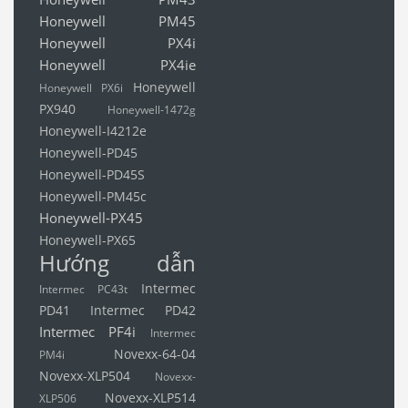
Honeywell PM45
Honeywell PX4i
Honeywell PX4ie
Honeywell
Honeywell PX6i
PX940
Honeywell-1472g
Honeywell-I4212e
Honeywell-PD45
Honeywell-PD45S
Honeywell-PM45c
Honeywell-PX45
Honeywell-PX65
Hướng dẫn
Intermec
Intermec PC43t
PD41
Intermec PD42
Intermec PF4i
Intermec
Novexx-64-04
PM4i
Novexx-XLP504
Novexx-
Novexx-XLP514
XLP506