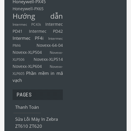
Honeywell-PX45
Honeywell-PX65
Hướng dẫn
Intermec
Intermec PC43t
PD41
Intermec PD42
Intermec PF4i
Intermec
Novexx-64-04
PM4i
Novexx-XLP504
Novexx-
Novexx-XLP514
XLP506
Novexx-XLP604
Novexx-
Phần mềm in mã
XLP605
vạch
PAGES
Thanh Toán
Sửa Lỗi Máy In Zebra
ZT610 ZT620