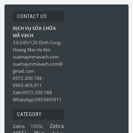
CONTACT US
DỊCH VỤ SỬA CHỮA
MÃ VẠCH
33/245/120 Dinh Cong-
Hoang Mai-Ha Noi
suamayinmavach.com
suamayinmavach.com@
gmail.com
0972.200.788
-
0903.405.911
Zalo:0972.200.788
WhatsApp:0903405911
CATEGORY
Zebra
Zebra 105SL
105SL Plus