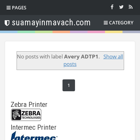
PAGES
suamayinmavach.com
CATEGORY
No posts with label
Avery ADTP1
.
Show all
posts
1
Zebra Printer
Intermec Printer