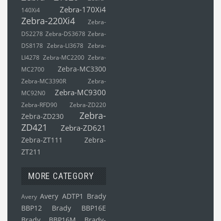
Zebra-170Xi4
140Xi4
Zebra-220Xi4
Zebra-
DS2278
Zebra-DS3678
Zebra-
DS8178
Zebra-LI3678
Zebra-
LI4278
Zebra-MC2200
Zebra-
Zebra-MC3300
MC2700
Zebra-MC3390R
Zebra-
Zebra-MC9300
MC92N0
Zebra-RFD90
Zebra-ZD220
Zebra-
Zebra-ZD230
ZD421
Zebra-ZD621
Zebra-ZT111
Zebra-
ZT211
MORE CATEGORY
Avery ADTP1
Brady
Avery
BBP12
Brady BBP16E
Brady BBP16M
Brady-