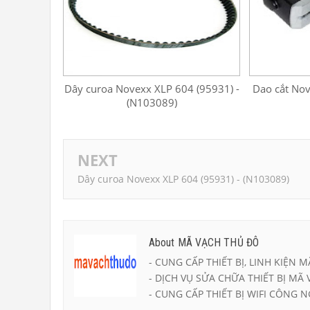
Dây curoa Novexx XLP 604 (95931) -
Dao cắt No
(N103089)
NEXT
Dây curoa Novexx XLP 604 (95931) - (N103089)
About MÃ VẠCH THỦ ĐÔ
- CUNG CẤP THIẾT BỊ, LINH KIỆN M
- DỊCH VỤ SỬA CHỮA THIẾT BỊ MÃ 
- CUNG CẤP THIẾT BỊ WIFI CÔNG N