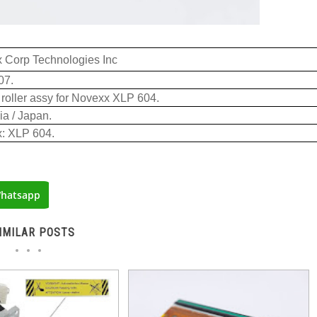
 Corp Technologies Inc
07.
 roller assy for Novexx XLP 604.
ia / Japan.
: XLP 604.
hatsapp
IMILAR POSTS