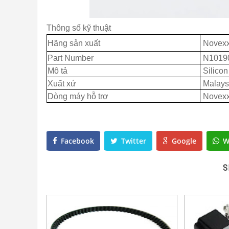
Thông số kỹ thuật
Hãng sản xuất
Novexx
Part Number
N1019
Mô tả
Silicon
Xuất xứ
Malays
Dòng máy hỗ trợ
Novexx
Facebook
Twitter
Google
W
S