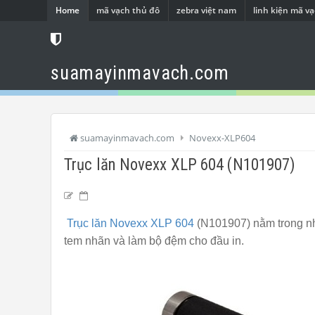
Home
mã vạch thủ đô
zebra việt nam
linh kiện mã v
suamayinmavach.com
suamayinmavach.com
Novexx-XLP604
Trục lăn Novexx XLP 604 (N101907)
Trục lăn Novexx XLP 604
(N101907) nằm trong nh
tem nhãn và làm bộ đệm cho đầu in.