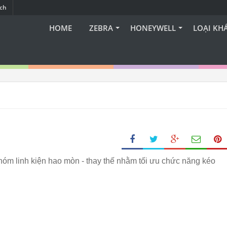
ạch
HOME
ZEBRA
HONEYWELL
LOẠI KH
óm linh kiện hao mòn - thay thế nhằm tối ưu chức năng kéo