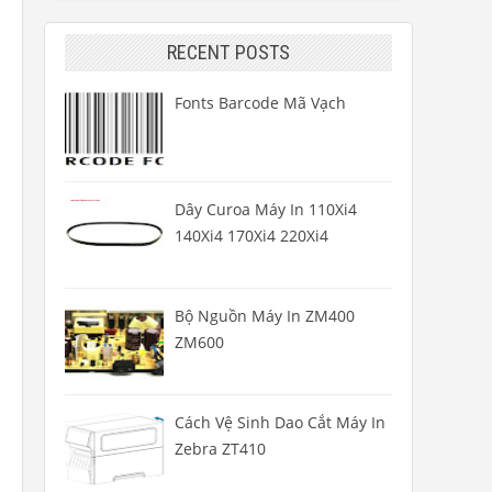
RECENT POSTS
Fonts Barcode Mã Vạch
Dây Curoa Máy In 110Xi4
140Xi4 170Xi4 220Xi4
Bộ Nguồn Máy In ZM400
ZM600
Cách Vệ Sinh Dao Cắt Máy In
Zebra ZT410