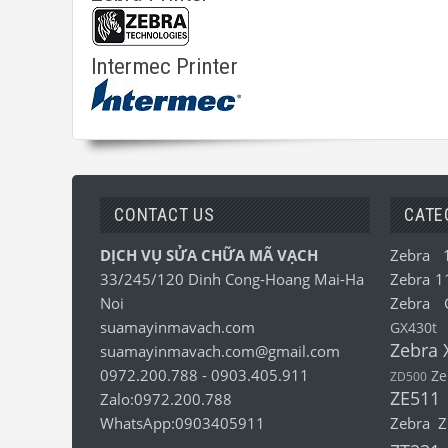
Intermec Printer
CONTACT US
CATE
DỊCH VỤ SỬA CHỮA MÃ VẠCH
Zebra 
33/245/120 Dinh Cong-Hoang Mai-Ha
Zebra 1
Noi
Zebra 
suamayinmavach.com
GX430t
Zebra 
suamayinmavach.com@gmail.com
0972.200.788
-
0903.405.911
Ze
ZD500
ZE511
Zalo:0972.200.788
WhatsApp:0903405911
Zebra 