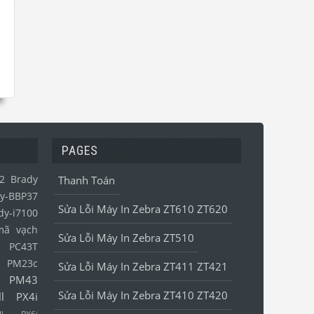
PAGES
2
Brady
Thanh Toán
y-BBP37
Sửa Lỗi Máy In Zebra ZT610 ZT620
dy-i7100
mã vạch
Sửa Lỗi Máy In Zebra ZT510
l PC43T
l PM23c
Sửa Lỗi Máy In Zebra ZT411 ZT421
l PM43
Sửa Lỗi Máy In Zebra ZT410 ZT420
ll PX4i