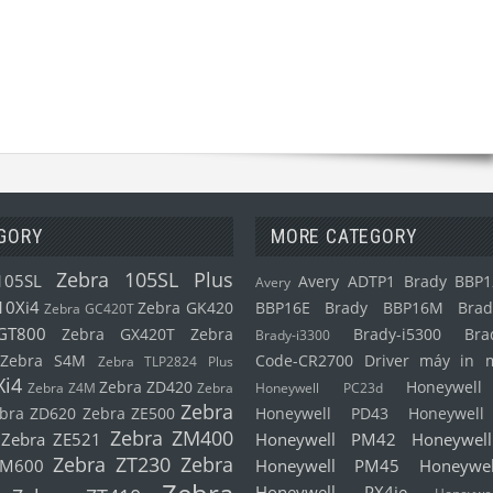
GORY
MORE CATEGORY
Zebra 105SL Plus
105SL
Avery ADTP1
Brady BBP1
Avery
10Xi4
Zebra GK420
BBP16E
Brady BBP16M
Brad
Zebra GC420T
GT800
Zebra GX420T
Zebra
Brady-i5300
Bra
Brady-i3300
Zebra S4M
Code-CR2700
Driver máy in 
Zebra TLP2824 Plus
Xi4
Zebra ZD420
Honeywel
Zebra Z4M
Zebra
Honeywell PC23d
Zebra
bra ZD620
Zebra ZE500
Honeywell PD43
Honeywel
Zebra ZM400
Zebra ZE521
Honeywell PM42
Honeywel
Zebra ZT230
Zebra
ZM600
Honeywell PM45
Honeywe
Honeywell PX4ie