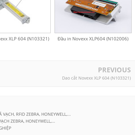
vexx XLP 604 (N103321)
Đầu in Novexx XLP604 (N102006)
PREVIOUS
Dao cắt Novexx XLP 604 (N103321)
Ã VẠCH, RFID ZEBRA, HONEYWELL,...
VẠCH ZEBRA, HONEYWELL,...
GHIỆP