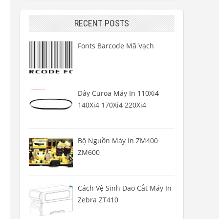
RECENT POSTS
Fonts Barcode Mã Vạch
Dây Curoa Máy In 110Xi4
140Xi4 170Xi4 220Xi4
Bộ Nguồn Máy In ZM400
ZM600
Cách Vệ Sinh Dao Cắt Máy In
Zebra ZT410