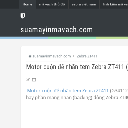
Home
mã vạch thủ đô
zebra việt nam
linh kiện mã v
suamayinmavach.com
suamayinmavach.com
Zebra ZT411
Motor cuộn đế nhãn tem Zebra ZT411
Motor cuộn đế nhãn tem Zebra ZT411
(G34112M
hay phần mang nhãn (backing) dòng Zebra ZT400