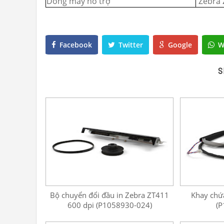
Dòng máy hỗ trợ
Zebra 
Facebook
Twitter
Google
W
S
Bộ chuyển đổi đầu in Zebra ZT411
Khay chứ
600 dpi (P1058930-024)
(P