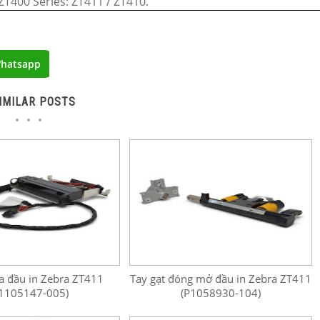
ZT400 Series: ZT411 / ZT410.
hatsapp
IMILAR POSTS
a đầu in Zebra ZT411
Tay gạt đóng mở đầu in Zebra ZT411
1105147-005)
(P1058930-104)