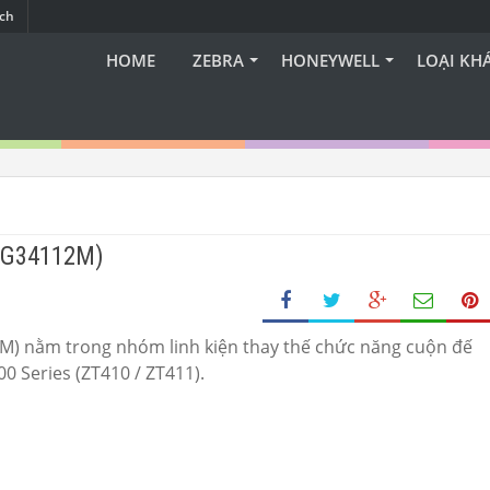
ạch
HOME
ZEBRA
HONEYWELL
LOẠI KH
 (G34112M)
) nằm trong nhóm linh kiện thay thế chức năng cuộn đế
 Series (ZT410 / ZT411).