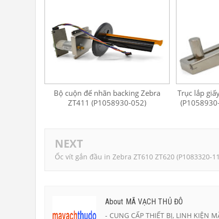
Bộ cuộn đế nhãn backing Zebra
Trục lắp gi
ZT411 (P1058930-052)
(P1058930-
NEXT
Ốc vít gắn đầu in Zebra ZT610 ZT620 (P1083320-11
About MÃ VẠCH THỦ ĐÔ
- CUNG CẤP THIẾT BỊ, LINH KIỆN M