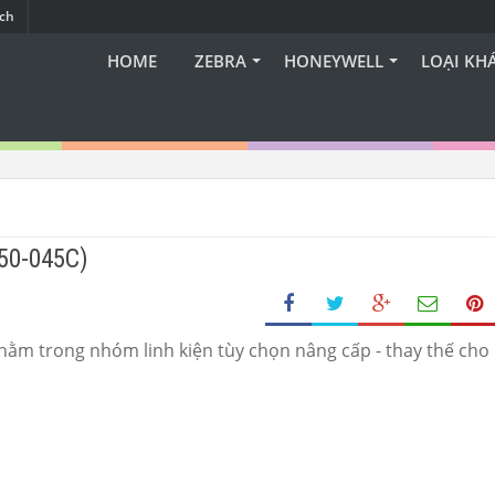
ạch
HOME
ZEBRA
HONEYWELL
LOẠI KH
50-045C)
ằm trong nhóm linh kiện tùy chọn nâng cấp - thay thế cho