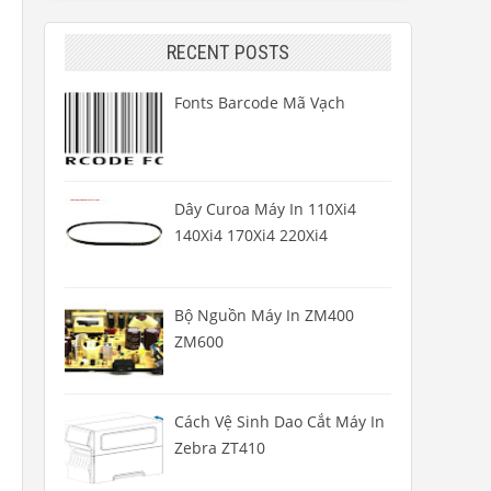
RECENT POSTS
Fonts Barcode Mã Vạch
Dây Curoa Máy In 110Xi4
140Xi4 170Xi4 220Xi4
Bộ Nguồn Máy In ZM400
ZM600
Cách Vệ Sinh Dao Cắt Máy In
Zebra ZT410