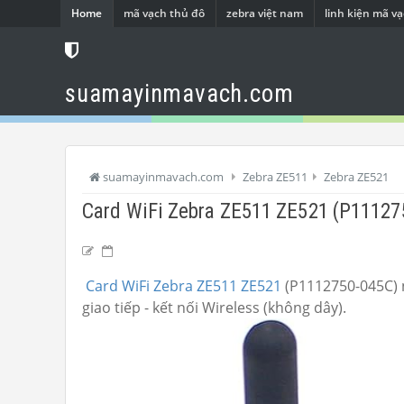
Home
mã vạch thủ đô
zebra việt nam
linh kiện mã v
suamayinmavach.com
suamayinmavach.com
Zebra ZE511
Zebra ZE521
Card WiFi Zebra ZE511 ZE521 (P11127
Card WiFi Zebra ZE511 ZE521
(P1112750-045C) n
giao tiếp - kết nối Wireless (không dây).