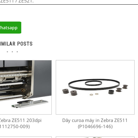
 ZE511 / ZE521.
hatsapp
IMILAR POSTS
Zebra ZE511 203dpi
Dây curoa máy in Zebra ZE511
1112750-009)
(P1046696-146)