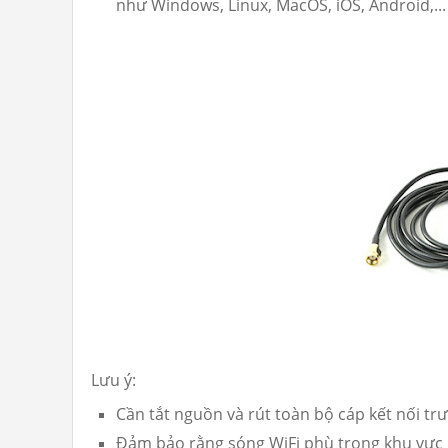
như Windows, Linux, MacOS, iOS, Android,...
Lưu ý:
Cần tắt nguồn và rút toàn bộ cáp kết nối trư
Đảm bảo rằng sóng WiFi phù trong khu vực 