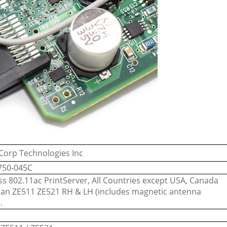
Corp Technologies Inc
750-045C
ss 802.11ac PrintServer, All Countries except USA, Canada
pan ZE511 ZE521 RH & LH (includes magnetic antenna
.