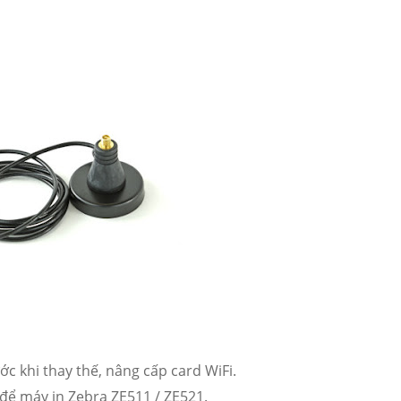
ớc khi thay thế, nâng cấp card WiFi.
để máy in Zebra ZE511 / ZE521.