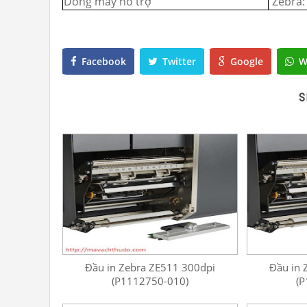
Dòng máy hỗ trợ
Zebra:
Facebook
Twitter
Google
W
S
Đầu in Zebra ZE511 300dpi
Đầu in 
(P1112750-010)
(P