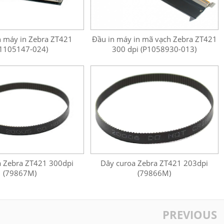
 máy in Zebra ZT421
Đầu in máy in mã vạch Zebra ZT421
1105147-024)
300 dpi (P1058930-013)
a Zebra ZT421 300dpi
Dây curoa Zebra ZT421 203dpi
(79867M)
(79866M)
PREVIOUS