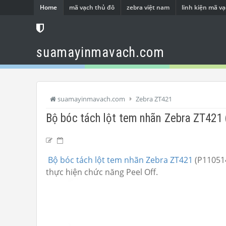
Home
mã vạch thủ đô
zebra việt nam
linh kiện mã v
suamayinmavach.com
suamayinmavach.com
Zebra ZT421
Bộ bóc tách lột tem nhãn Zebra ZT421
Bộ bóc tách lột tem nhãn Zebra ZT421
(P110514
thực hiện chức năng Peel Off.