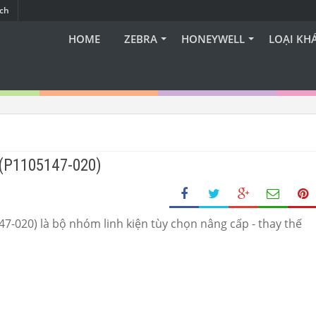
ạch
HOME
ZEBRA
HONEYWELL
LOẠI KH
 (P1105147-020)
7-020) là bộ nhóm linh kiện tùy chọn nâng cấp - thay thế