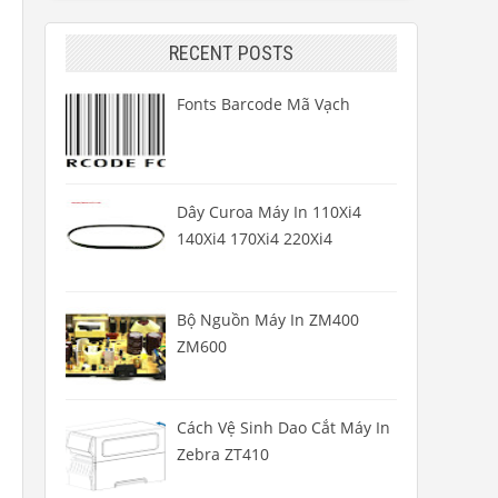
RECENT POSTS
Fonts Barcode Mã Vạch
Dây Curoa Máy In 110Xi4
140Xi4 170Xi4 220Xi4
Bộ Nguồn Máy In ZM400
ZM600
Cách Vệ Sinh Dao Cắt Máy In
Zebra ZT410