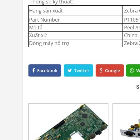
Thông số kỹ thuật:
Hãng sản xuất
Zebra 
Part Number
P11051
Mô tả
Peel A
Xuất xứ
China.
Dòng máy hỗ trợ
Zebra 
Facebook
Twitter
Google
W
S