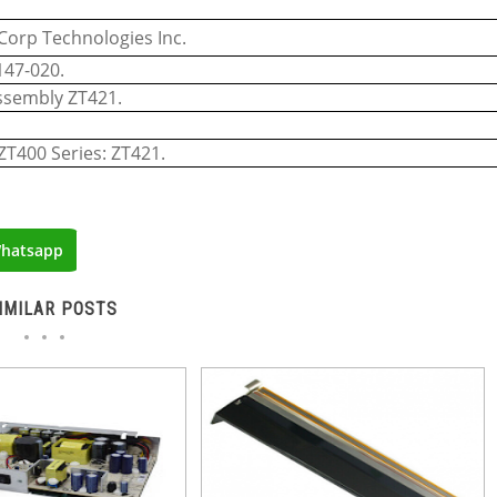
Corp Technologies Inc.
47-020.
ssembly ZT421.
ZT400 Series: ZT421.
hatsapp
IMILAR POSTS