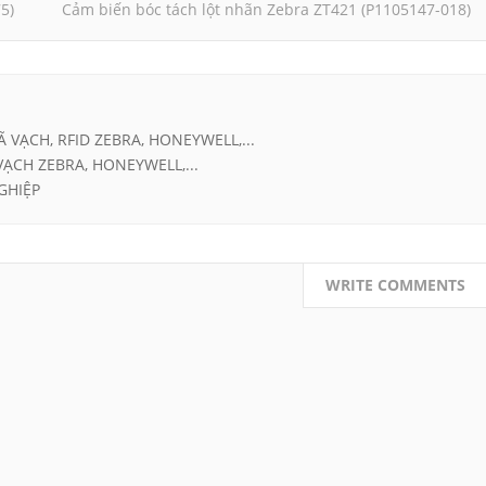
5)
Cảm biến bóc tách lột nhãn Zebra ZT421 (P1105147-018)
Ã VẠCH, RFID ZEBRA, HONEYWELL,...
VẠCH ZEBRA, HONEYWELL,...
GHIỆP
WRITE COMMENTS