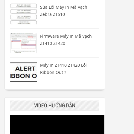
Sửa Lỗi Máy In Mã Vạch
Zebra ZT510
Firmware Máy In Mã Vạch
ZT410 ZT420
Máy In ZT410 ZT420 Lỗi
Ribbon Out ?
VIDEO HƯỚNG DẪN