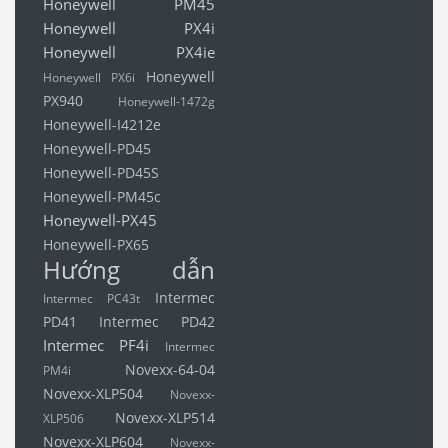
Honeywell PM45
Honeywell PX4i
Honeywell PX4ie
Honeywell
Honeywell PX6i
PX940
Honeywell-1472g
Honeywell-I4212e
Honeywell-PD45
Honeywell-PD45S
Honeywell-PM45c
Honeywell-PX45
Honeywell-PX65
Hướng dẫn
Intermec
Intermec PC43t
PD41
Intermec PD42
Intermec PF4i
Intermec
Novexx-64-04
PM4i
Novexx-XLP504
Novexx-
Novexx-XLP514
XLP506
Novexx-XLP604
Novexx-