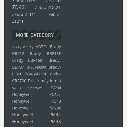
Zebra-
Zebra-ZD230
ZD421
Zebra-ZD621
Zebra-ZT111
Zebra-
ZT211
MORE CATEGORY
Avery ADTP1
Brady
Avery
BBP12
Brady BBP16E
Brady BBP16M
Brady-
BBP37
Brady-
Brady-i3300
i5300
Brady-i7100
Code-
CR2700
Driver máy in mã
vạch
Honeywell PC23d
Honeywell PC43T
Honeywell PD43
Honeywell PM23c
Honeywell PM42
Honeywell PM43