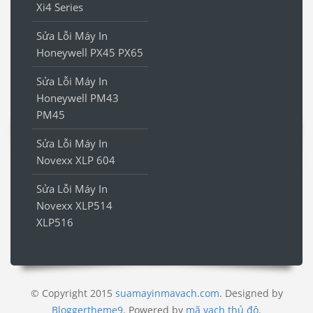
Xi4 Series
Sửa Lỗi Máy In
Honeywell PX45 PX65
Sửa Lỗi Máy In
Honeywell PM43
PM45
Sửa Lỗi Máy In
Novexx XLP 604
Sửa Lỗi Máy In
Novexx XLP514
XLP516
© Copyright 2015
suamayinmavach.com
. Designed by
Bloggertheme9
.
Powered by
mã vạch thủ đô
.