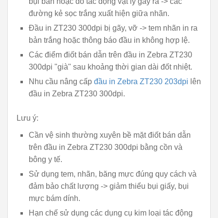
bụi bẩn hoặc do tác động vật lý gây ra -> các
đường kẻ sọc trắng xuất hiện giữa nhãn.
Đầu in ZT230 300dpi bị gãy, vỡ -> tem nhãn in ra
bản trắng hoặc thông báo đầu in không hợp lệ.
Các điểm điốt bán dẫn trên đầu in Zebra ZT230
300dpi "già" sau khoảng thời gian dài đốt nhiệt.
Nhu cầu nâng cấp
đầu in Zebra ZT230 203dpi
lên
đầu in Zebra ZT230 300dpi.
Lưu ý:
Cần vệ sinh thường xuyên bề mặt điốt bán dẫn
trên đầu in Zebra ZT230 300dpi bằng cồn và
bông y tế.
Sử dụng tem, nhãn, băng mực đúng quy cách và
đảm bảo chất lượng -> giảm thiểu bụi giấy, bụi
mực bám dính.
Hạn chế sử dụng các dụng cụ kim loại tác động