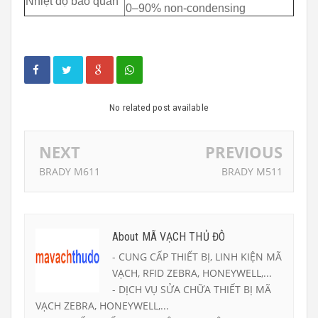
Nhiệt độ bảo quản
0–90% non-condensing
No related post available
NEXT
PREVIOUS
BRADY M611
BRADY M511
About MÃ VẠCH THỦ ĐÔ
- CUNG CẤP THIẾT BỊ, LINH KIỆN MÃ
VẠCH, RFID ZEBRA, HONEYWELL,...
- DỊCH VỤ SỬA CHỮA THIẾT BỊ MÃ
VẠCH ZEBRA, HONEYWELL,...