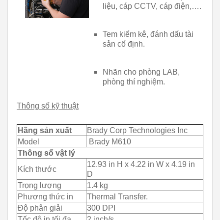
liệu, cáp CCTV, cáp điện,….
Tem kiểm kê, đánh dấu tài
sản cố định.
Nhãn cho phòng LAB,
phòng thí nghiệm.
Thông số kỹ thuật
Hãng sản xuất
Brady Corp Technologies Inc
Model
Brady M610
Thông số vật lý
12.93 in H x 4.22 in W x 4.19 in
Kích thước
D
Trọng lượng
1.4 kg
Phương thức in
Thermal Transfer.
Độ phân giải
300 DPI
Tốc độ in tối đa
2 inch/s.