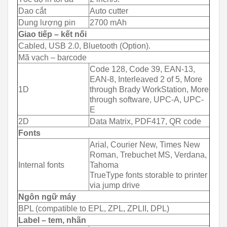
Dao cắt
Auto cutter
Dung lượng pin
2700 mAh
Giao tiếp – kết nối
Cabled, USB 2.0, Bluetooth (Option).
Mã vạch – barcode
Code 128, Code 39, EAN-13,
EAN-8, Interleaved 2 of 5, More
1D
through Brady WorkStation, More
through software, UPC-A, UPC-
E
2D
Data Matrix, PDF417, QR code
Fonts
Arial, Courier New, Times New
Roman, Trebuchet MS, Verdana,
Internal fonts
Tahoma
TrueType fonts storable to printer
via jump drive
Ngôn ngữ máy
BPL (compatible to EPL, ZPL, ZPLII, DPL)
Label – tem, nhãn