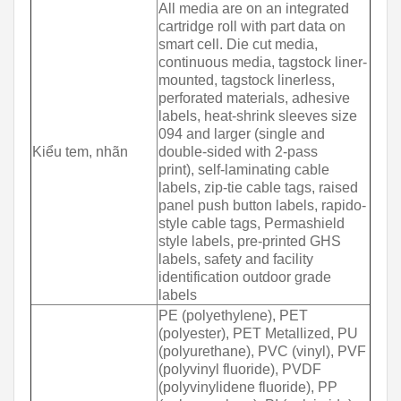
All media are on an integrated
cartridge roll with part data on
smart cell. Die cut media,
continuous media, tagstock liner-
mounted, tagstock linerless,
perforated materials, adhesive
labels, heat-shrink sleeves size
094 and larger (single and
Kiểu tem, nhãn
double-sided with 2-pass
print), self-laminating cable
labels, zip-tie cable tags, raised
panel push button labels, rapido-
style cable tags, Permashield
style labels, pre-printed GHS
labels, safety and facility
identification outdoor grade
labels
PE (polyethylene), PET
(polyester), PET Metallized, PU
(polyurethane), PVC (vinyl), PVF
(polyvinyl fluoride), PVDF
(polyvinylidene fluoride), PP