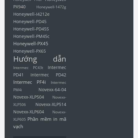
PX940
Honeywell-1472g
Honeywell-I4212e
Honeywell-PD45
Honeywell-PD45S
Honeywell-PM45c
Honeywell-PX45
Honeywell-PX65
Hướng dẫn
Intermec
Intermec PC43t
PD41
Intermec PD42
Intermec PF4i
Intermec
Novexx-64-04
PM4i
Novexx-XLP504
Novexx-
Novexx-XLP514
XLP506
Novexx-XLP604
Novexx-
Phần mềm in mã
XLP605
vạch