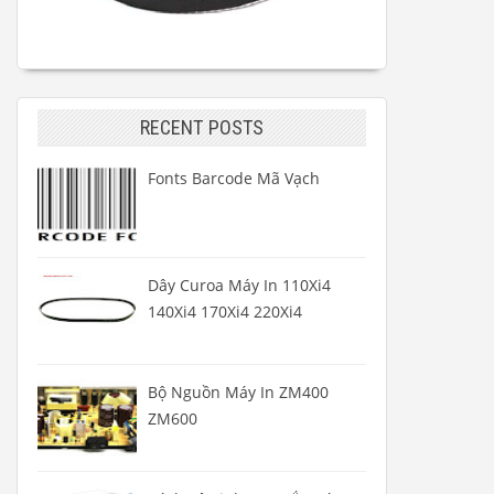
RECENT POSTS
Fonts Barcode Mã Vạch
Dây Curoa Máy In 110Xi4
140Xi4 170Xi4 220Xi4
Bộ Nguồn Máy In ZM400
ZM600