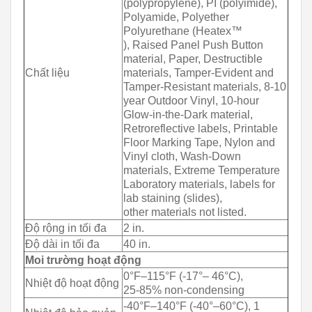
(polypropylene), PI (polyimide),
Polyamide, Polyether
Polyurethane (Heatex™
), Raised Panel Push Button
material, Paper, Destructible
Chất liệu
materials, Tamper-Evident and
Tamper-Resistant materials, 8-10
year Outdoor Vinyl, 10-hour
Glow-in-the-Dark material,
Retroreflective labels, Printable
Floor Marking Tape, Nylon and
Vinyl cloth, Wash-Down
materials, Extreme Temperature
Laboratory materials, labels for
lab staining (slides),
other materials not listed.
Độ rộng in tối đa
2 in.
Độ dài in tối đa
40 in.
Moi trường hoạt động
0°F–115°F (-17°– 46°C),
Nhiệt độ hoạt động
25-85% non-condensing
-40°F–140°F (-40°–60°C), 1