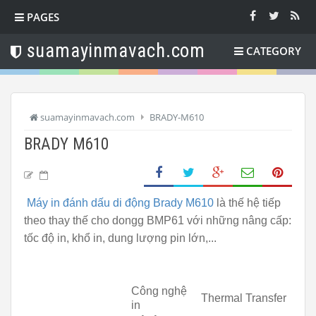
PAGES
suamayinmavach.com
CATEGORY
suamayinmavach.com
BRADY-M610
BRADY M610
Máy in đánh dấu di động Brady M610
là thế hệ tiếp
theo thay thế cho dongg BMP61 với những nâng cấp:
tốc độ in, khổ in, dung lượng pin lớn,...
Công nghệ
Thermal Transfer
in