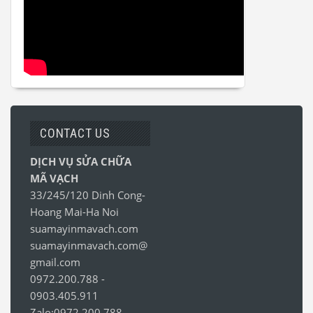
CONTACT US
DỊCH VỤ SỬA CHỮA
MÃ VẠCH
33/245/120 Dinh Cong-
Hoang Mai-Ha Noi
suamayinmavach.com
suamayinmavach.com@
gmail.com
0972.200.788
-
0903.405.911
Zalo:0972.200.788