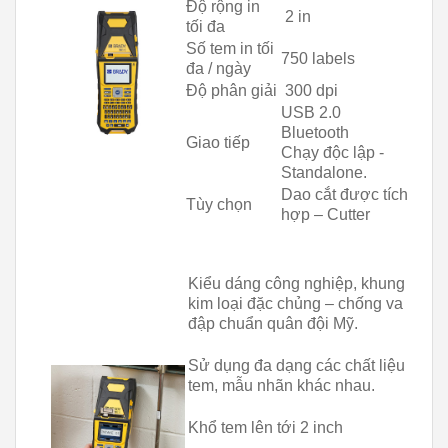
Độ rộng in
2 in
tối đa
Số tem in tối
750 labels
đa / ngày
Độ phân giải
300 dpi
USB 2.0
Bluetooth
Giao tiếp
Chạy độc lập -
Standalone.
Dao cắt được tích
Tùy chọn
hợp – Cutter
Kiểu dáng công nghiệp, khung
kim loại đặc chủng – chống va
đập chuẩn quân đội Mỹ.
Sử dụng đa dạng các chất liệu
tem, mẫu nhãn khác nhau.
Khổ tem lên tới 2 inch