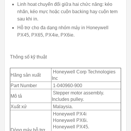
Linh hoat chuyển đổi giữa hai chức năng: kéo
nhãn, kéo mực hoặc cuộn backing hay cuộn tem
sau khi in.
Hỗ trợ cho đa dạng nhóm máy in Honeywell
PX45, PX65, PX4ie, PX6ie.
Thông số kỹ thuật
Honeywell Corp Technologies
Hãng sản xuất
Inc
Part Number
1-040960-900
Stepper motor assembly.
Mô tả
Includes pulley.
Xuất xứ
Malaysia.
Honeywell PX4i
Honeywell PX6i.
Honeywell PX45.
Dòng máy hỗ trợ