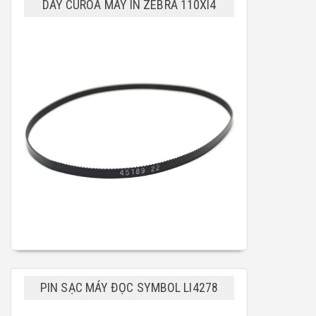
DÂY CUROA MÁY IN ZEBRA 110XI4
PIN SẠC MÁY ĐỌC SYMBOL LI4278