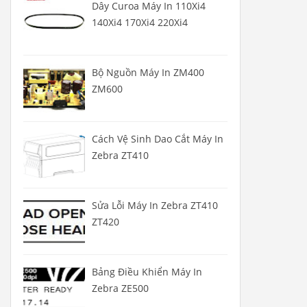
Dây Curoa Máy In 110Xi4
140Xi4 170Xi4 220Xi4
Bộ Nguồn Máy In ZM400
ZM600
Cách Vệ Sinh Dao Cắt Máy In
Zebra ZT410
Sửa Lỗi Máy In Zebra ZT410
ZT420
Bảng Điều Khiển Máy In
Zebra ZE500