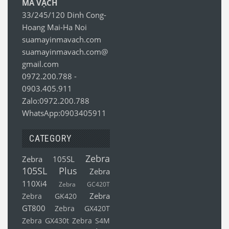
MÃ VẠCH
33/245/120 Dinh Cong-
Hoang Mai-Ha Noi
suamayinmavach.com
suamayinmavach.com@
gmail.com
0972.200.788
-
0903.405.911
Zalo:0972.200.788
WhatsApp:0903405911
CATEGORY
Zebra
Zebra 105SL
105SL Plus
Zebra
110Xi4
Zebra GC420T
Zebra
Zebra GK420
GT800
Zebra GX420T
Zebra GX430t
Zebra S4M