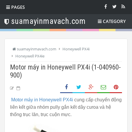
PAGES
suamayinmavach.com
CATEGORY
suamayinmavach.com
Honeywell PX4i
Honeywell PX4ie
Motor máy in Honeywell PX4i (1-040960-
900)
Motor máy in Honeywell PX4i
cung cấp chuyển động
liên kết giữa nhóm pully gắn kết dây curoa và hệ
thống trục lăn, trục cuộn mực.