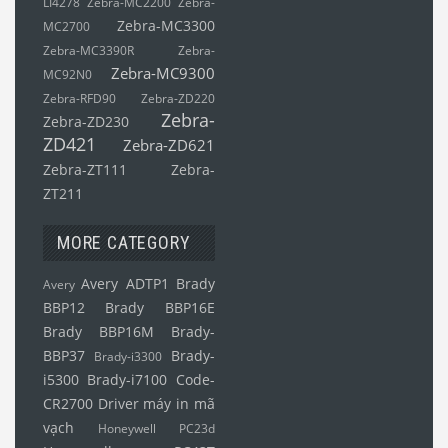
LI4278
Zebra-MC2200
Zebra-
Zebra-MC3300
MC2700
Zebra-MC3390R
Zebra-
Zebra-MC9300
MC92N0
Zebra-RFD90
Zebra-ZD220
Zebra-
Zebra-ZD230
ZD421
Zebra-ZD621
Zebra-ZT111
Zebra-
ZT211
MORE CATEGORY
Avery ADTP1
Brady
Avery
BBP12
Brady BBP16E
Brady BBP16M
Brady-
BBP37
Brady-
Brady-i3300
i5300
Brady-i7100
Code-
CR2700
Driver máy in mã
vạch
Honeywell PC23d