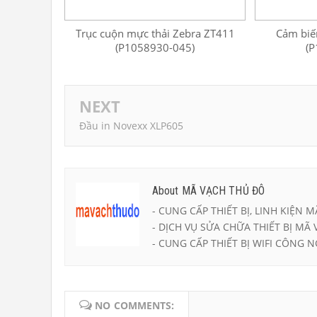
Trục cuộn mực thải Zebra ZT411
Cảm biế
(P1058930-045)
(P
NEXT
Đầu in Novexx XLP605
About MÃ VẠCH THỦ ĐÔ
- CUNG CẤP THIẾT BỊ, LINH KIỆN M
- DỊCH VỤ SỬA CHỮA THIẾT BỊ MÃ 
- CUNG CẤP THIẾT BỊ WIFI CÔNG N
NO COMMENTS: