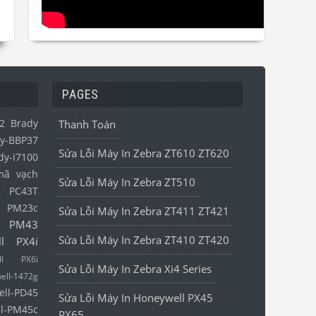
PAGES
2
Brady
Thanh Toán
y-BBP37
Sửa Lỗi Máy In Zebra ZT610 ZT620
dy-i7100
mã vạch
Sửa Lỗi Máy In Zebra ZT510
l PC43T
l PM23c
Sửa Lỗi Máy In Zebra ZT411 ZT421
l PM43
Sửa Lỗi Máy In Zebra ZT410 ZT420
ll PX4i
ell PX6i
Sửa Lỗi Máy In Zebra Xi4 Series
ell-1472g
ell-PD45
Sửa Lỗi Máy In Honeywell PX45
l-PM45c
PX65