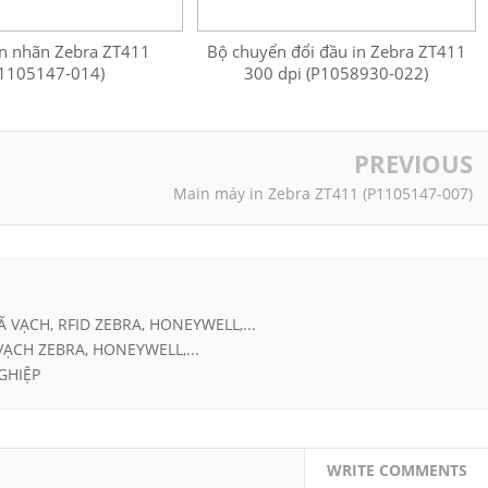
n nhãn Zebra ZT411
Bộ chuyển đổi đầu in Zebra ZT411
1105147-014)
300 dpi (P1058930-022)
PREVIOUS
Main máy in Zebra ZT411 (P1105147-007)
Ã VẠCH, RFID ZEBRA, HONEYWELL,...
VẠCH ZEBRA, HONEYWELL,...
GHIỆP
WRITE COMMENTS