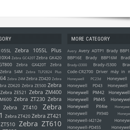
GORY
MORE CATEGORY
Zebra 105SL Plus
105SL
Avery ADTP1
Brady BBP1
Avery
10Xi4
Zebra GK420
BBP16E
Brady BBP16M
Brad
Zebra GC420T
GT800
Zebra GX420T
Zebra
Brady-i5300
Bra
Brady-i3300
Zebra S4M
Code-CR2700
Driver máy in 
Zebra TLP2824 Plus
Xi4
Zebra ZD420
Honeywel
Zebra Z4M
Zebra
Honeywell PC23d
Zebra
bra ZD620
Zebra ZE500
Honeywell PD43
Honeywel
Zebra ZM400
Zebra ZE521
Honeywell PM42
Honeywel
Zebra ZT230
Zebra
ZM600
Honeywell PM45
Honeywe
Zebra
Honeywell PX4ie
Zebra ZT410
Honeyw
1
Honeywell PX940
Honeyw
Zebra ZT421
Zebra ZT420
Honeywell-I4212e
Honeyw
Zebra ZT610
 ZT510
Honeywell-PD45S
Honeywel