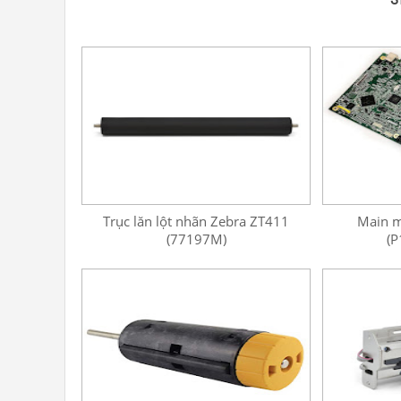
Trục lăn lột nhãn Zebra ZT411
Main m
(77197M)
(P