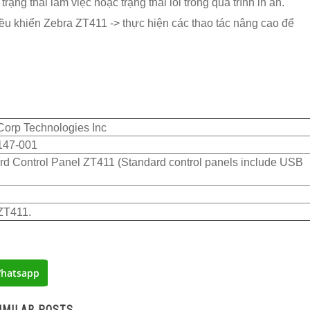
ạng thái làm việc hoặc trạng thái lỗi trong quá trình in ấn.
ều khiển Zebra ZT411 -> thực hiện các thao tác nâng cao để
Corp Technologies Inc
147-001
rd Control Panel ZT411 (Standard control panels include USB
ZT411.
hatsapp
IMILAR POSTS