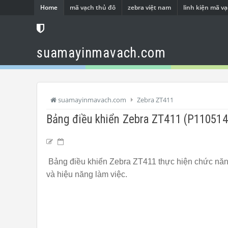
Home
mã vạch thủ đô
zebra việt nam
linh kiện mã v
suamayinmavach.com
suamayinmavach.com
Zebra ZT411
Bảng điều khiển Zebra ZT411 (P110514
Bảng điều khiển Zebra ZT411 thực hiện chức năng
và hiệu năng làm việc.