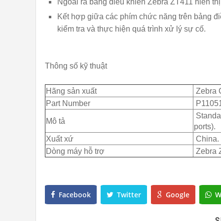
Ngoài ra bảng điều khiển Zebra ZT411 hiển thị tr
Kết hợp giữa các phím chức năng trên bảng đi
kiểm tra và thực hiện quá trình xử lý sự cố.
Thông số kỹ thuật
Hãng sản xuất
Zebra 
Part Number
P1105
Standa
Mô tả
ports).
Xuất xứ
China.
Dòng máy hỗ trợ
Zebra 
Facebook
Twitter
Google
W
S