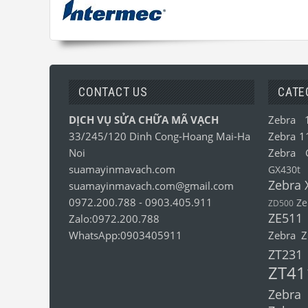
CONTACT US
CATE
DỊCH VỤ SỬA CHỮA MÃ VẠCH
Zebra 
33/245/120 Dinh Cong-Hoang Mai-Ha
Zebra 1
Noi
Zebra 
suamayinmavach.com
GX430t
Zebra 
suamayinmavach.com@gmail.com
0972.200.788
-
0903.405.911
Ze
ZD500
ZE511
Zalo:0972.200.788
WhatsApp:0903405911
Zebra 
ZT231
ZT41
Zebra