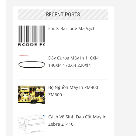
RECENT POSTS
Fonts Barcode Mã Vạch
Dây Curoa Máy In 110Xi4
140Xi4 170Xi4 220Xi4
Bộ Nguồn Máy In ZM400
ZM600
Cách Vệ Sinh Dao Cắt Máy In
Zebra ZT410