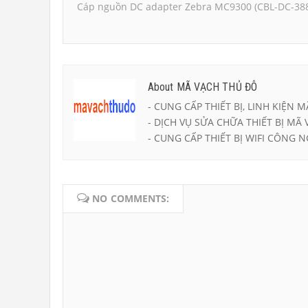
Cáp nguồn DC adapter Zebra MC9300 (CBL-DC-38
About MÃ VẠCH THỦ ĐÔ
- CUNG CẤP THIẾT BỊ, LINH KIỆN M
- DỊCH VỤ SỬA CHỮA THIẾT BỊ MÃ 
- CUNG CẤP THIẾT BỊ WIFI CÔNG N
NO COMMENTS: