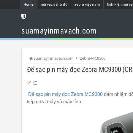
Home
mã vạch thủ đô
zebra việt nam
linh kiện mã v
suamayinmavach.com
suamayinmavach.com
Zebra-MC9300
Đế sạc pin máy đọc Zebra MC9300 (
Đế sạc pin máy đọc Zebra MC9300
đảm nhiệm đồn
tiếp giữa máy và máy tính.