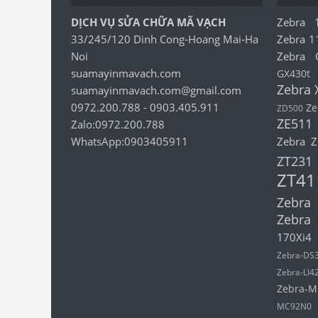
DỊCH VỤ SỬA CHỮA MÃ VẠCH
Zebra 
33/245/120 Dinh Cong-Hoang Mai-Ha
Zebra 1
Noi
Zebra 
suamayinmavach.com
GX430t
Zebra 
suamayinmavach.com@gmail.com
0972.200.788
-
0903.405.911
Ze
ZD500
ZE511
Zalo:0972.200.788
WhatsApp:0903405911
Zebra 
ZT231
ZT41
Zebra
Zebra
170Xi4
Zebra-DS
Zebra-LI4
Zebra-M
MC92N0