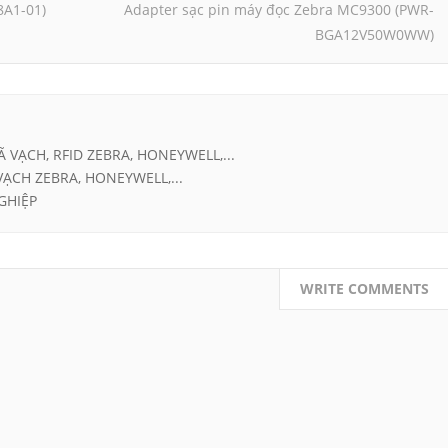
8A1-01)
Adapter sạc pin máy đọc Zebra MC9300 (PWR-
BGA12V50W0WW)
Ã VẠCH, RFID ZEBRA, HONEYWELL,...
VẠCH ZEBRA, HONEYWELL,...
GHIỆP
WRITE COMMENTS