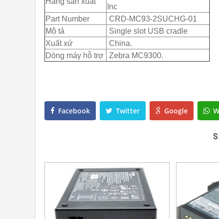
Hãng sản xuất
Inc
Part Number
CRD-MC93-2SUCHG-01
Mô tả
Single slot USB cradle
Xuất xứ
China.
Dòng máy hỗ trợ
Zebra MC9300.
Facebook
Twitter
Google
W
S