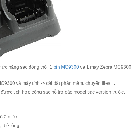
hức năng sạc đồng thời 1
pin MC9300
và 1 máy Zebra MC930
C9300 và máy tính -> cài đặt phần mềm, chuyển files,...
được tích hợp cổng sạc hỗ trợ các model sạc version trước.
độ ẩm lớn.
t bê tông.