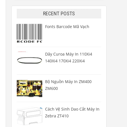
RECENT POSTS
Fonts Barcode Mã Vạch
Dây Curoa Máy In 110Xi4
140Xi4 170Xi4 220Xi4
Bộ Nguồn Máy In ZM400
ZM600
Cách Vệ Sinh Dao Cắt Máy In
Zebra ZT410