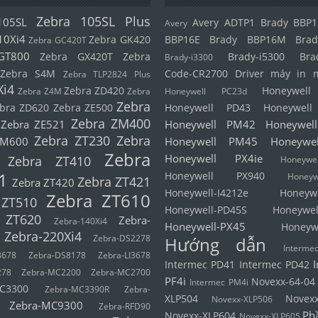
Zebra 105SL Plus
105SL
Avery ADTP1
Brady BBP1
Avery
10Xi4
Zebra GK420
BBP16E
Brady BBP16M
Brad
Zebra GC420T
GT800
Zebra GX420T
Zebra
Brady-i5300
Bra
Brady-i3300
Zebra S4M
Code-CR2700
Driver máy in 
Zebra TLP2824 Plus
Xi4
Zebra ZD420
Honeywel
Zebra Z4M
Zebra
Honeywell PC23d
Zebra
bra ZD620
Zebra ZE500
Honeywell PD43
Honeywel
Zebra ZM400
Zebra ZE521
Honeywell PM42
Honeywel
Zebra ZT230
Zebra
ZM600
Honeywell PM45
Honeywe
Zebra
Honeywell PX4ie
Zebra ZT410
Honeyw
1
Honeywell PX940
Honeyw
Zebra ZT421
Zebra ZT420
Honeywell-I4212e
Honeyw
Zebra ZT610
 ZT510
Honeywell-PD45S
Honeywel
 ZT620
Zebra-
Zebra-140Xi4
Honeywell-PX45
Honeyw
Zebra-220Xi4
Zebra-DS2278
Hướng dẫn
Interm
3678
Zebra-DS8178
Zebra-LI3678
Intermec PD41
Intermec PD42
278
Zebra-MC2200
Zebra-MC2700
PF4i
Novexx-64-04
Intermec PM4i
C3300
Zebra-MC3390R
Zebra-
XLP504
Novex
Novexx-XLP506
Zebra-MC9300
Zebra-RFD90
Ph
Novexx-XLP604
Novexx-XLP605