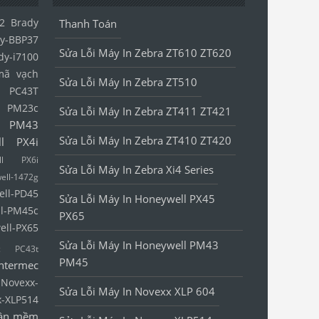
2
Brady
Thanh Toán
y-BBP37
Sửa Lỗi Máy In Zebra ZT610 ZT620
dy-i7100
mã vạch
Sửa Lỗi Máy In Zebra ZT510
l PC43T
l PM23c
Sửa Lỗi Máy In Zebra ZT411 ZT421
l PM43
Sửa Lỗi Máy In Zebra ZT410 ZT420
ll PX4i
ell PX6i
Sửa Lỗi Máy In Zebra Xi4 Series
ell-1472g
ell-PD45
Sửa Lỗi Máy In Honeywell PX45
l-PM45c
PX65
ell-PX65
Sửa Lỗi Máy In Honeywell PM43
ec PC43t
PM45
Intermec
Novexx-
Sửa Lỗi Máy In Novexx XLP 604
x-XLP514
ần mềm