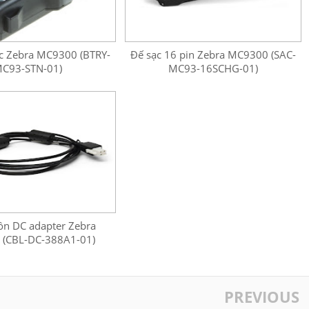
c Zebra MC9300 (BTRY-
Đế sạc 16 pin Zebra MC9300 (SAC-
C93-STN-01)
MC93-16SCHG-01)
ồn DC adapter Zebra
(CBL-DC-388A1-01)
PREVIOUS