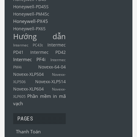
Honeywell-PD45S
Honeywell-PM45c
Honeywell-PX45
Honeywell-PX65
Hướng dẫn
Intermec
Intermec PC43t
PD41
Intermec PD42
Intermec PF4i
Intermec
Novexx-64-04
PM4i
Novexx-XLP504
Novexx-
Novexx-XLP514
XLP506
Novexx-XLP604
Novexx-
Phần mềm in mã
XLP605
vạch
PAGES
Thanh Toán