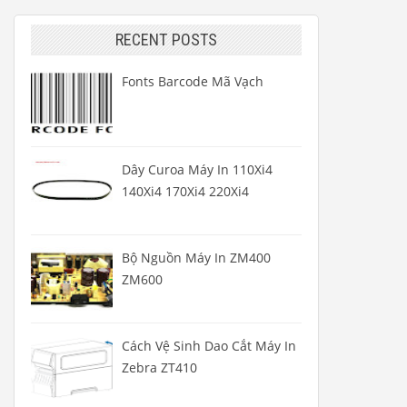
RECENT POSTS
Fonts Barcode Mã Vạch
Dây Curoa Máy In 110Xi4
140Xi4 170Xi4 220Xi4
Bộ Nguồn Máy In ZM400
ZM600
Cách Vệ Sinh Dao Cắt Máy In
Zebra ZT410