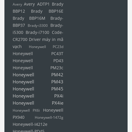
Avery ADTP1
Brady
Avery
BBP12
Brady BBP16E
Brady BBP16M
Brady-
BBP37
Brady-
Brady-i3300
i5300
Brady-i7100
Code-
CR2700
Driver máy in mã
vạch
Honeywell PC23d
Honeywell PC43T
Honeywell PD43
Honeywell PM23c
Honeywell PM42
Honeywell PM43
Honeywell PM45
Honeywell PX4i
Honeywell PX4ie
Honeywell
Honeywell PX6i
PX940
Honeywell-1472g
Honeywell-I4212e
Honeywell-PD45