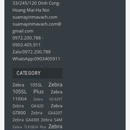
33/245/120 Dinh Cong-
Hoang Mai-Ha Noi
suamayinmavach.com
suamayinmavach.com@
gmail.com
0972.200.788
-
0903.405.911
Zalo:0972.200.788
WhatsApp:0903405911
CATEGORY
Zebra
Zebra 105SL
105SL Plus
Zebra
110Xi4
Zebra GC420T
Zebra
Zebra GK420
GT800
Zebra GX420T
Zebra GX430t
Zebra S4M
Zebra
Zebra TLP2824 Plus