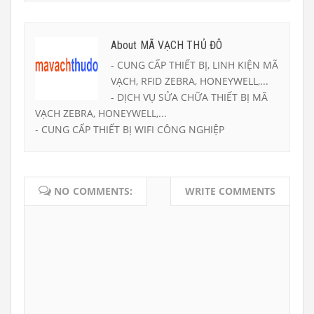
About MÃ VẠCH THỦ ĐÔ
- CUNG CẤP THIẾT BỊ, LINH KIỆN MÃ
VẠCH, RFID ZEBRA, HONEYWELL,...
- DỊCH VỤ SỬA CHỮA THIẾT BỊ MÃ
VẠCH ZEBRA, HONEYWELL,...
- CUNG CẤP THIẾT BỊ WIFI CÔNG NGHIỆP
NO COMMENTS:
WRITE COMMENTS