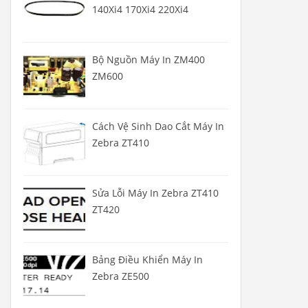
140Xi4 170Xi4 220Xi4
Bộ Nguồn Máy In ZM400
ZM600
Cách Vệ Sinh Dao Cắt Máy In
Zebra ZT410
Sửa Lỗi Máy In Zebra ZT410
ZT420
Bảng Điều Khiển Máy In
Zebra ZE500