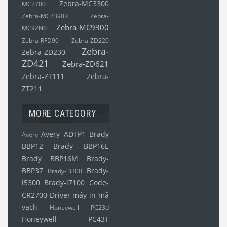
Zebra-MC3300
MC2700
Zebra-MC3390R
Zebra-
Zebra-MC9300
MC92N0
Zebra-RFD90
Zebra-ZD220
Zebra-
Zebra-ZD230
ZD421
Zebra-ZD621
Zebra-ZT111
Zebra-
ZT211
MORE CATEGORY
Avery ADTP1
Brady
Avery
BBP12
Brady BBP16E
Brady BBP16M
Brady-
BBP37
Brady-
Brady-i3300
i5300
Brady-i7100
Code-
CR2700
Driver máy in mã
vạch
Honeywell PC23d
Honeywell PC43T