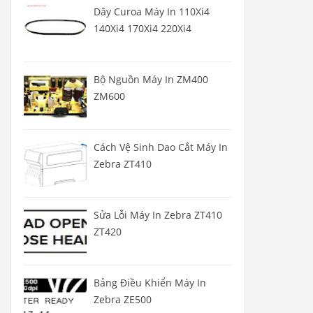
Dây Curoa Máy In 110Xi4
140Xi4 170Xi4 220Xi4
Bộ Nguồn Máy In ZM400
ZM600
Cách Vệ Sinh Dao Cắt Máy In
Zebra ZT410
Sửa Lỗi Máy In Zebra ZT410
ZT420
Bảng Điều Khiển Máy In
Zebra ZE500