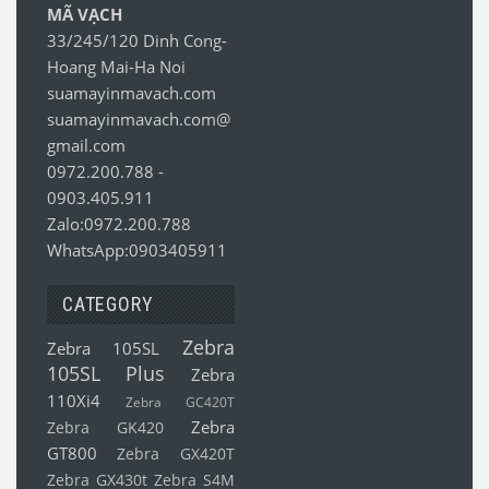
MÃ VẠCH
33/245/120 Dinh Cong-
Hoang Mai-Ha Noi
suamayinmavach.com
suamayinmavach.com@
gmail.com
0972.200.788
-
0903.405.911
Zalo:0972.200.788
WhatsApp:0903405911
CATEGORY
Zebra
Zebra 105SL
105SL Plus
Zebra
110Xi4
Zebra GC420T
Zebra
Zebra GK420
GT800
Zebra GX420T
Zebra GX430t
Zebra S4M