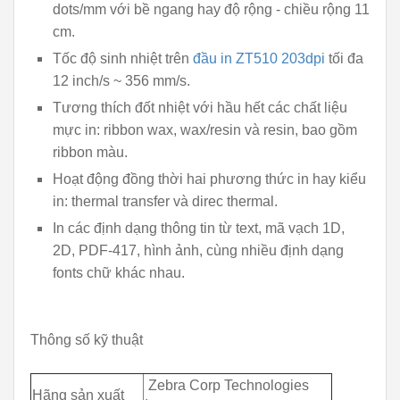
dots/mm với bề ngang hay độ rộng - chiều rộng 11
cm.
Tốc độ sinh nhiệt trên
đầu in ZT510 203dpi
tối đa
12 inch/s ~ 356 mm/s.
Tương thích đốt nhiệt với hầu hết các chất liệu
mực in: ribbon wax, wax/resin và resin, bao gồm
ribbon màu.
Hoạt động đồng thời hai phương thức in hay kiểu
in: thermal transfer và direc thermal.
In các định dạng thông tin từ text, mã vạch 1D,
2D, PDF-417, hình ảnh, cùng nhiều định dạng
fonts chữ khác nhau.
Thông số kỹ thuật
Zebra Corp Technologies
Hãng sản xuất