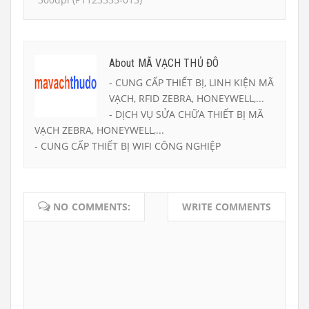
About MÃ VẠCH THỦ ĐÔ
- CUNG CẤP THIẾT BỊ, LINH KIỆN MÃ
VẠCH, RFID ZEBRA, HONEYWELL,...
- DỊCH VỤ SỬA CHỮA THIẾT BỊ MÃ
VẠCH ZEBRA, HONEYWELL,...
- CUNG CẤP THIẾT BỊ WIFI CÔNG NGHIỆP
NO COMMENTS:
WRITE COMMENTS