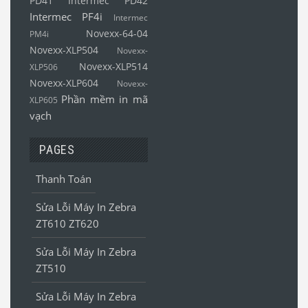
PD41
Intermec PD42
Intermec PF4i
Intermec
Novexx-64-04
PM4i
Novexx-XLP504
Novexx-
Novexx-XLP514
XLP506
Novexx-XLP604
Novexx-
Phần mềm in mã
XLP605
vạch
PAGES
Thanh Toán
Sửa Lỗi Máy In Zebra
ZT610 ZT620
Sửa Lỗi Máy In Zebra
ZT510
Sửa Lỗi Máy In Zebra