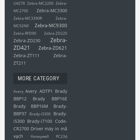
LI4278
Zebra-MC2200
Zebra-
Zebra-MC3300
MC2700
Zebra-MC3390R
Zebra-
Zebra-MC9300
MC92N0
Zebra-RFD90
Zebra-ZD220
Zebra-
Zebra-ZD230
ZD421
Zebra-ZD621
Zebra-ZT111
Zebra-
ZT211
MORE CATEGORY
Avery ADTP1
Brady
Avery
BBP12
Brady BBP16E
Brady BBP16M
Brady-
BBP37
Brady-
Brady-i3300
i5300
Brady-i7100
Code-
CR2700
Driver máy in mã
vạch
Honeywell PC23d