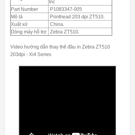
Inc
Part Number
P1083347-005
Mô tả
Printhead 203 dpi ZT510
.
Xuất xứ
China.
Dòng máy hỗ trợ
Zebra ZT510.
Video hướng dẫn thay thế đầu in Zebra ZT510
203dpi - Xi4 Series