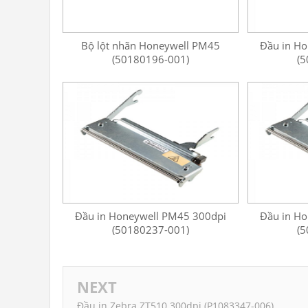
Bộ lột nhãn Honeywell PM45
Đầu in H
(50180196-001)
(5
Đầu in Honeywell PM45 300dpi
Đầu in H
(50180237-001)
(5
NEXT
Đầu in Zebra ZT510 300dpi (P1083347-006)