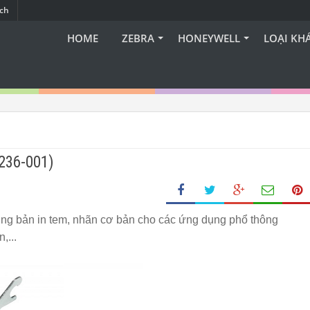
ạch
HOME
ZEBRA
HONEYWELL
LOẠI KH
236-001)
g bản in tem, nhãn cơ bản cho các ứng dụng phổ thông
,...