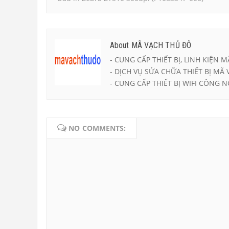
About MÃ VẠCH THỦ ĐÔ
- CUNG CẤP THIẾT BỊ, LINH KIỆN M
- DỊCH VỤ SỬA CHỮA THIẾT BỊ MÃ 
- CUNG CẤP THIẾT BỊ WIFI CÔNG N
NO COMMENTS: