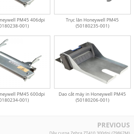
oneywell PM45 406dpi
Trục lăn Honeywell PM45
0180238-001)
(50180235-001)
oneywell PM45 600dpi
Dao cắt máy in Honeywell PM45
0180234-001)
(50180206-001)
PREVIOUS
Dây curoa Zebra ZT410 300dpi (79867M)