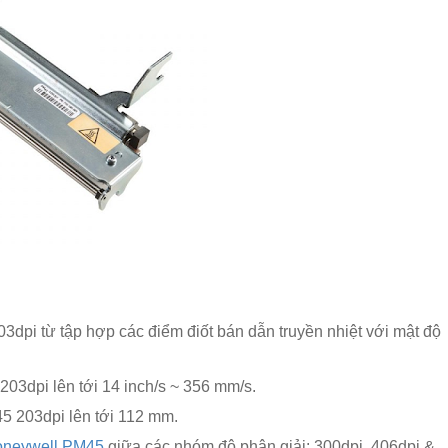
dpi từ tập hợp các điểm điốt bán dẫn truyền nhiệt với mật độ
03dpi lên tới 14 inch/s ~ 356 mm/s.
5 203dpi lên tới 112 mm.
oneywell PM45
giữa các nhóm độ phân giải: 300dpi, 406dpi &