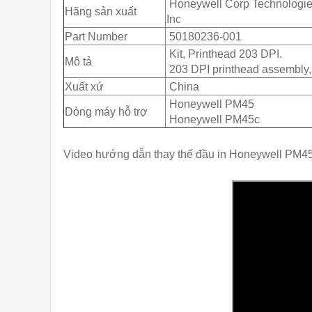
Honeywell Corp Technologi
Hãng sản xuất
Inc
Part Number
50180236-001
Kit, Printhead 203 DPI.
Mô tả
203 DPI printhead assembly, 
Xuất xứ
China
Honeywell PM45
Dòng máy hỗ trợ
Honeywell PM45c
Video hướng dẫn thay thế đầu in Honeywell PM45