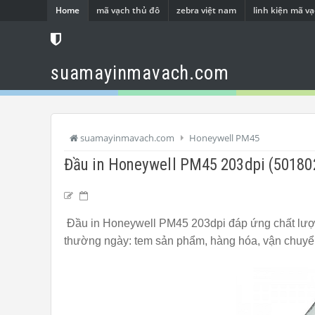
Home
mã vạch thủ đô
zebra việt nam
linh kiện mã v
suamayinmavach.com
suamayinmavach.com
Honeywell PM45
Đầu in Honeywell PM45 203dpi (50180
Đầu in Honeywell PM45 203dpi đáp ứng chất lượn
thường ngày: tem sản phẩm, hàng hóa, vận chuyển