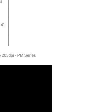
es
4”.
 203dpi - PM Series