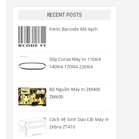
RECENT POSTS
Fonts Barcode Mã Vạch
Dây Curoa Máy In 110Xi4
140Xi4 170Xi4 220Xi4
Bộ Nguồn Máy In ZM400
ZM600
Cách Vệ Sinh Dao Cắt Máy In
Zebra ZT410