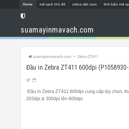
Home
mã vạch thủ đô
zebra việt nam
linh kiện mã v
suamayinmavach.com
suamayinmavach.com
Zebra ZT411
Đầu in Zebra ZT411 600dpi (P1058930
Đầu in Zebra ZT411 600dpi cung cấp tùy chọn, tha
203dpi & 300dpi lên 600dpi.