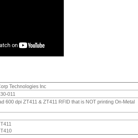
orp Technologies Inc
30-011
ad 600 dpi ZT411 & ZT411 RFID that is NOT printing On-Metal
ZT411
ZT410