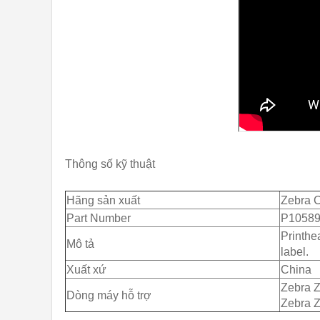
Thông số kỹ thuật
Hãng sản xuất
Zebra C
Part Number
P10589
Printhe
Mô tả
label.
Xuất xứ
China
Zebra 
Dòng máy hỗ trợ
Zebra 