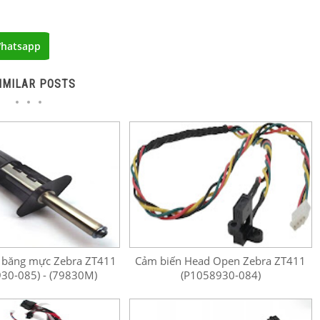
hatsapp
IMILAR POSTS
y băng mực Zebra ZT411
Cảm biến Head Open Zebra ZT411
30-085) - (79830M)
(P1058930-084)