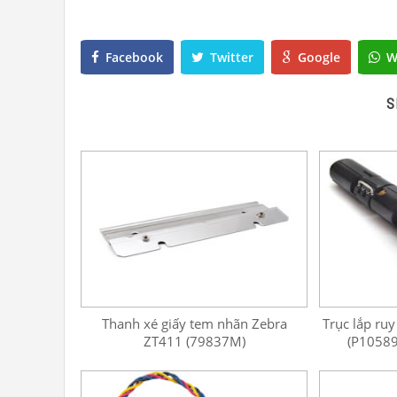
Facebook
Twitter
Google
W
S
Thanh xé giấy tem nhãn Zebra
Trục lắp ru
ZT411 (79837M)
(P10589