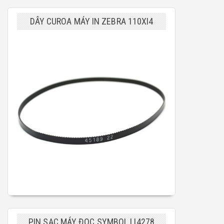
DÂY CUROA MÁY IN ZEBRA 110XI4
PIN SẠC MÁY ĐỌC SYMBOL LI4278