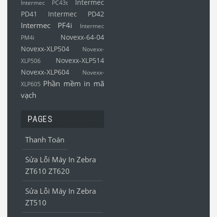
Intermec
Intermec PC43t
PD41
Intermec PD42
Intermec PF4i
Intermec
Novexx-64-04
PM4i
Novexx-XLP504
Novexx-
Novexx-XLP514
XLP506
Novexx-XLP604
Novexx-
Phần mềm in mã
XLP605
vạch
PAGES
Thanh Toán
Sửa Lỗi Máy In Zebra
ZT610 ZT620
Sửa Lỗi Máy In Zebra
ZT510