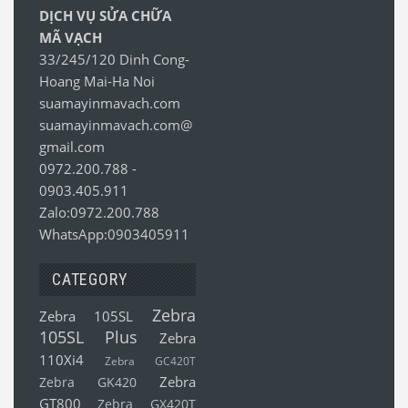
DỊCH VỤ SỬA CHỮA
MÃ VẠCH
33/245/120 Dinh Cong-
Hoang Mai-Ha Noi
suamayinmavach.com
suamayinmavach.com@
gmail.com
0972.200.788
-
0903.405.911
Zalo:0972.200.788
WhatsApp:0903405911
CATEGORY
Zebra
Zebra 105SL
105SL Plus
Zebra
110Xi4
Zebra GC420T
Zebra
Zebra GK420
GT800
Zebra GX420T