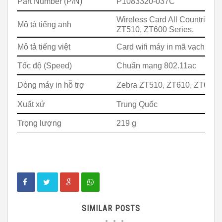
Part Number (P/N)
P1083320-037C
Wireless Card All Countries
Mô tả tiếng anh
ZT510, ZT600 Series
.
Mô tả tiếng việt
Card wifi máy in mã vạch Zeb
Tốc độ
(Speed)
Chuẩn mạng 802.11ac
Dòng máy in hỗ trợ
Zebra ZT510, ZT610, ZT620
Xuất xứ
Trung Quốc
Trọng lượng
2
1
9 g
SIMILAR POSTS