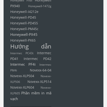
Honeywell
Honeywell PX6i
PX940
Honeywell-1472g
Honeywell-I4212e
Honeywell-PD45
Honeywell-PD45S
Honeywell-PM45c
Honeywell-PX45
Honeywell-PX65
Hướng dẫn
Intermec
Intermec PC43t
PD41
Intermec PD42
Intermec PF4i
Intermec
Novexx-64-04
PM4i
Novexx-XLP504
Novexx-
Novexx-XLP514
XLP506
Novexx-XLP604
Novexx-
Phần mềm in mã
XLP605
vạch