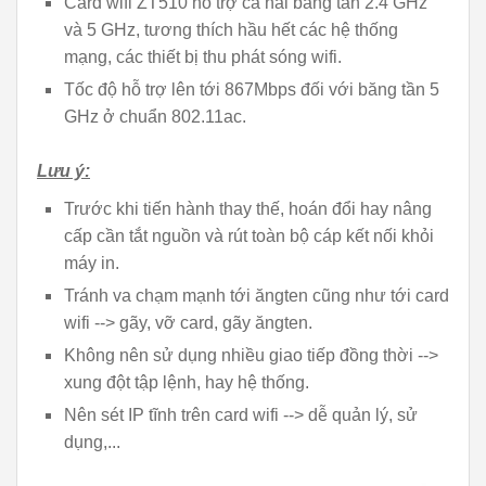
Card wifi ZT510 hỗ trợ cả hai băng tần 2.4 GHz
và 5 GHz, tương thích hầu hết các hệ thống
mạng, các thiết bị thu phát sóng wifi.
Tốc độ hỗ trợ lên tới 867Mbps đối với băng tần 5
GHz ở chuẩn 802.11ac.
Lưu ý:
Trước khi tiến hành thay thế, hoán đổi hay nâng
cấp cần tắt nguồn và rút toàn bộ cáp kết nối khỏi
máy in.
Tránh va chạm mạnh tới ăngten cũng như tới card
wifi --> gãy, vỡ card, gãy ăngten.
Không nên sử dụng nhiều giao tiếp đồng thời -->
xung đột tập lệnh, hay hệ thống.
Nên sét IP tĩnh trên card wifi --> dễ quản lý, sử
dụng,...