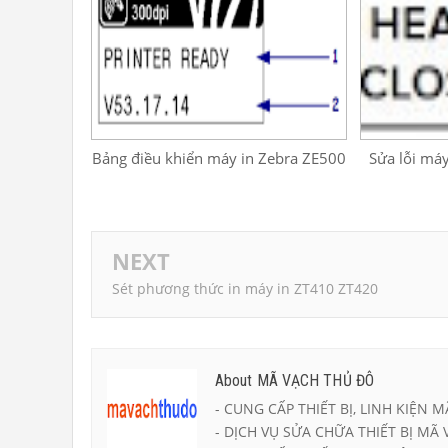
Bảng điều khiển máy in Zebra ZE500
Sửa lỗi má
NEXT
Sét phương thức in máy in ZT410 ZT420
About MÃ VẠCH THỦ ĐÔ
- CUNG CẤP THIẾT BỊ, LINH KIỆN M
- DỊCH VỤ SỬA CHỮA THIẾT BỊ MÃ 