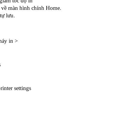
iảm tốc độ in
ấn về màn hình chính Home.
tự lưu.
máy in >
s
nter settings