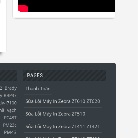
PAGES
2
Brady
Thanh Toán
y-BBP37
Sửa Lỗi Máy In Zebra ZT610 ZT620
dy-i7100
mã vạch
Sửa Lỗi Máy In Zebra ZT510
l PC43T
l PM23c
Sửa Lỗi Máy In Zebra ZT411 ZT421
l PM43