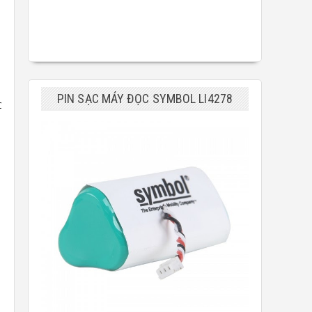
PIN SẠC MÁY ĐỌC SYMBOL LI4278
hau, và phù hợp với từng loại nhãn khác nhau chúng ta  