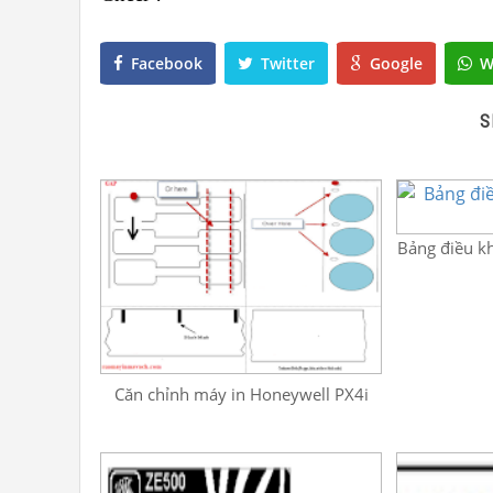
Facebook
Twitter
Google
W
S
Bảng điều k
Căn chỉnh máy in Honeywell PX4i