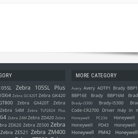
GORY
MORE CATEGORY
Zebra 105SL Plus
105SL
Avery ADTP1
Brady BBP1
Avery
10Xi4
Zebra GK420
BBP16E
Brady BBP16M
Brad
Zebra GC420T
GT800
Zebra GX420T
Zebra
Brady-i5300
Bra
Brady-i3300
Zebra S4M
Code-CR2700
Driver máy in 
Zebra TLP2824 Plus
Xi4
Zebra ZD420
Honeywel
Zebra Z4M
Zebra
Honeywell PC23d
Zebra
bra ZD620
Zebra ZE500
Honeywell PD43
Honeywel
Zebra ZM400
Zebra ZE521
Honeywell PM42
Honeywel