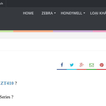
ạch
HOME
ZEBRA
HONEYWELL
LOẠI KH
a ZT410
 ?
Series ?