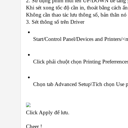
2. Sử dụng phím mũi tên UP/DOWN để tăng g
Khi sét xong tốc độ cần in, thoát bằng cách 
Không cần thao tác lưu thông số, bản thân nó 
3. Sét thông số trên Driver 
Start/Control Panel/Devices and Printers/<
Click phải chuột chọn Printing Preferrence
Chọn tab Advanced Setup\Tích chọn Use pri
Click Apply để lưu.
Cheer !