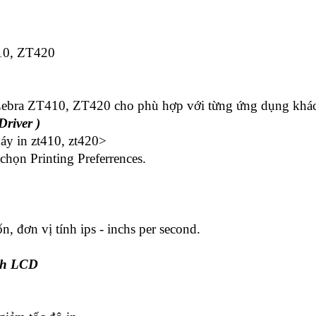
10, ZT420
Zebra ZT410, ZT420 cho phù hợp với từng ứng dụng khác n
Driver )
máy in zt410, zt420>
 chọn Printing Preferrences.
 đơn vị tính ips - inchs per second.
nh LCD 