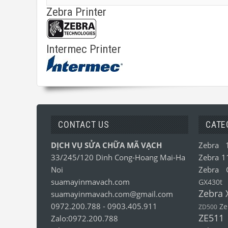
Zebra Printer
Intermec Printer
CONTACT US
CATE
DỊCH VỤ SỬA CHỮA MÃ VẠCH
Zebra 
33/245/120 Dinh Cong-Hoang Mai-Ha
Zebra 1
Noi
Zebra 
suamayinmavach.com
GX430t
Zebra 
suamayinmavach.com@gmail.com
0972.200.788
-
0903.405.911
Ze
ZD500
ZE511
Zalo:0972.200.788