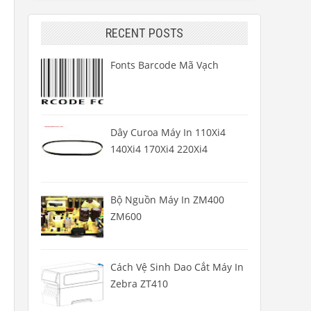
RECENT POSTS
Fonts Barcode Mã Vạch
Dây Curoa Máy In 110Xi4
140Xi4 170Xi4 220Xi4
Bộ Nguồn Máy In ZM400
ZM600
Cách Vệ Sinh Dao Cắt Máy In
Zebra ZT410