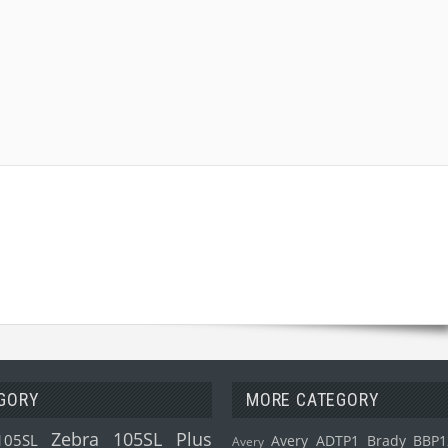
GORY
MORE CATEGORY
Zebra 105SL Plus
105SL
Avery ADTP1
Brady BBP1
Avery