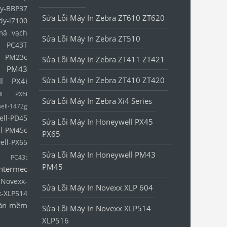
y-BBP37
Sửa Lỗi Máy In Zebra ZT610 ZT620
dy-i7100
mã vạch
Sửa Lỗi Máy In Zebra ZT510
l PC43T
l PM23c
Sửa Lỗi Máy In Zebra ZT411 ZT421
l PM43
Sửa Lỗi Máy In Zebra ZT410 ZT420
ll PX4i
ell PX6i
Sửa Lỗi Máy In Zebra Xi4 Series
ell-1472g
ell-PD45
Sửa Lỗi Máy In Honeywell PX45
l-PM45c
PX65
ell-PX65
Sửa Lỗi Máy In Honeywell PM43
ec PC43t
PM45
Intermec
Novexx-
Sửa Lỗi Máy In Novexx XLP 604
x-XLP514
ần mềm
Sửa Lỗi Máy In Novexx XLP514
XLP516