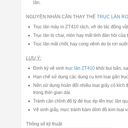
lăn.
NGUYÊN NHÂN CẦN THAY THẾ
TRỤC LĂN RO
Trục lăn máy in ZT410 rách, vỡ do tác động vật
Trục lăn bị chai, mòn hay mất tính đàn hồi của 
Trục lăn mất chốt, hay cong vênh do bị rơi xuố
LƯU Ý:
Định kỳ vệ sinh
trục lăn ZT410
khỏi bụi bẩn, sạ
Hạn chế sử dụng các dụng cụ kim loại gần trục
Nên sử dụng hoán đổi nhiều loại giấy có kích 
trong thời gian dài.
Tránh căn chỉnh độ tỳ đè trục ép lên trục lăn qu
Vệ sinh giấy, mực tránh bám dính đồ kim loại 
Thông số kỹ thuật