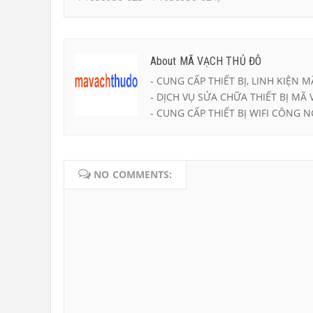
About MÃ VẠCH THỦ ĐÔ
- CUNG CẤP THIẾT BỊ, LINH KIỆN M
- DỊCH VỤ SỬA CHỮA THIẾT BỊ MÃ 
- CUNG CẤP THIẾT BỊ WIFI CÔNG N
NO COMMENTS: