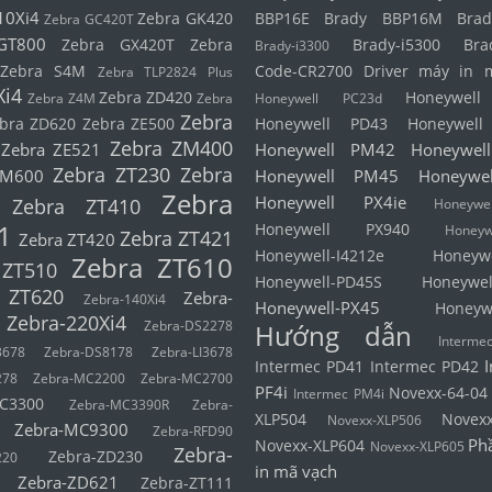
10Xi4
Zebra GK420
BBP16E
Brady BBP16M
Brad
Zebra GC420T
GT800
Zebra GX420T
Zebra
Brady-i5300
Bra
Brady-i3300
Zebra S4M
Code-CR2700
Driver máy in 
Zebra TLP2824 Plus
Xi4
Zebra ZD420
Honeywel
Zebra Z4M
Zebra
Honeywell PC23d
Zebra
bra ZD620
Zebra ZE500
Honeywell PD43
Honeywel
Zebra ZM400
Zebra ZE521
Honeywell PM42
Honeywel
Zebra ZT230
Zebra
ZM600
Honeywell PM45
Honeywe
Zebra
Honeywell PX4ie
Zebra ZT410
Honeyw
1
Honeywell PX940
Honeyw
Zebra ZT421
Zebra ZT420
Honeywell-I4212e
Honeyw
Zebra ZT610
 ZT510
Honeywell-PD45S
Honeywel
 ZT620
Zebra-
Zebra-140Xi4
Honeywell-PX45
Honeyw
Zebra-220Xi4
Zebra-DS2278
Hướng dẫn
Interm
3678
Zebra-DS8178
Zebra-LI3678
Intermec PD41
Intermec PD42
278
Zebra-MC2200
Zebra-MC2700
PF4i
Novexx-64-04
Intermec PM4i
C3300
Zebra-MC3390R
Zebra-
XLP504
Novex
Novexx-XLP506
Zebra-MC9300
Zebra-RFD90
Ph
Novexx-XLP604
Novexx-XLP605
Zebra-
Zebra-ZD230
220
in mã vạch
Zebra-ZD621
Zebra-ZT111