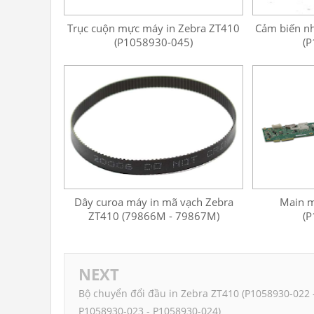
Trục cuộn mực máy in Zebra ZT410
Cảm biến n
(P1058930-045)
(P
Dây curoa máy in mã vạch Zebra
Main m
ZT410 (79866M - 79867M)
(P
NEXT
Bộ chuyển đổi đầu in Zebra ZT410 (P1058930-022 
P1058930-023 - P1058930-024)