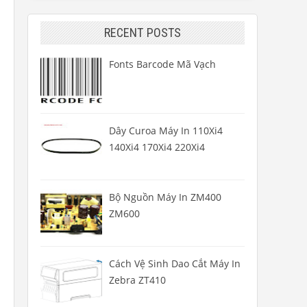
RECENT POSTS
Fonts Barcode Mã Vạch
Dây Curoa Máy In 110Xi4
140Xi4 170Xi4 220Xi4
Bộ Nguồn Máy In ZM400
ZM600
Cách Vệ Sinh Dao Cắt Máy In
Zebra ZT410