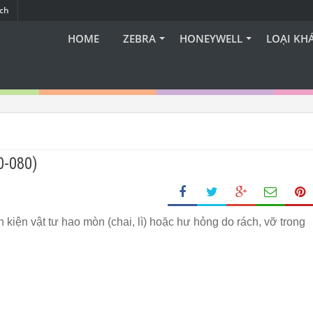
ạch
HOME
ZEBRA
HONEYWELL
LOẠI KH
0-080)
 kiện vật tư hao mòn (chai, lì) hoặc hư hỏng do rách, vỡ trong