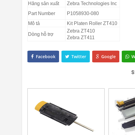
Hãng sản xuất
Zebra Technologies Inc
Part Number
P1058930-080
Mô tả
Kit Platen Roller ZT410
Zebra ZT410
Dòng hỗ trợ
Zebra ZT411
Facebook
Twitter
Google
W
S