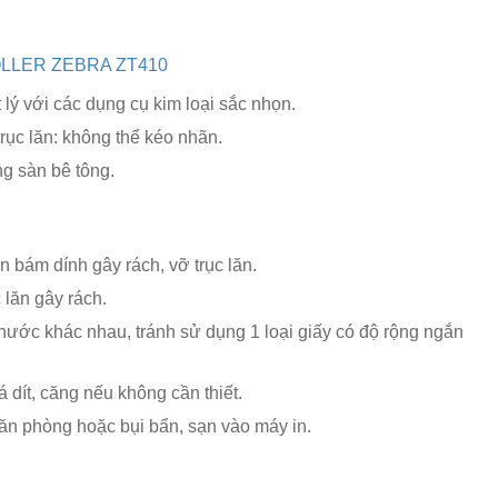
LLER ZEBRA ZT410
 lý với các dụng cụ kim loại sắc nhọn.
trục lăn: không thể kéo nhãn.
ng sàn bê tông.
n bám dính gây rách, vỡ trục lăn.
 lăn gây rách.
thước khác nhau, tránh sử dụng 1 loại giấy có độ rộng ngắn
á dít, căng nếu không cần thiết.
văn phòng hoặc bụi bẩn, sạn vào máy in.