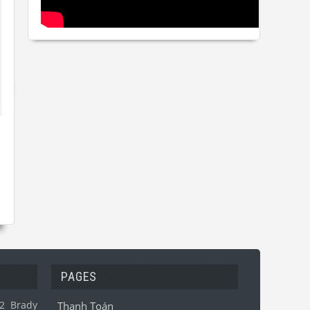
PAGES
2
Brady
Thanh Toán