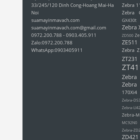
33/245/120 Dinh Cong-Hoang Mai-Ha
Zebra 1
Noi
Zebra 
suamayinmavach.com
GX430t
Zebra 
suamayinmavach.com@gmail.com
0972.200.788
-
0903.405.911
Ze
ZD500
ZE511
Zalo:0972.200.788
WhatsApp:0903405911
Zebra 
ZT231
ZT41
Zebra
Zebra
170Xi4
Zebra-DS
Zebra-LI4
Zebra-M
MC92N0
Zebra-ZD
ZD421