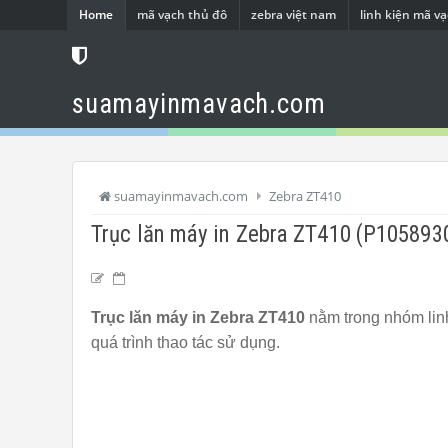
Home
mã vạch thủ đô
zebra việt nam
linh kiện mã v
suamayinmavach.com
suamayinmavach.com
Zebra ZT410
Trục lăn máy in Zebra ZT410 (P105893
Trục lăn máy in Zebra ZT410
nằm trong nhóm linh
quá trình thao tác sử dụng.