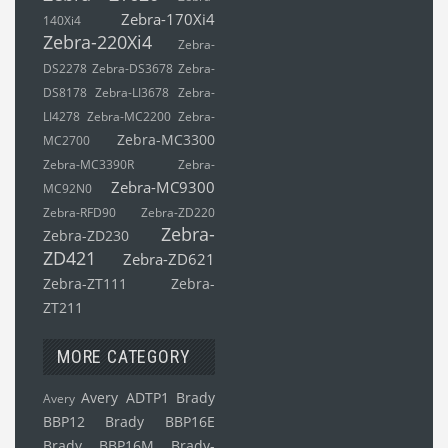
Zebra-170Xi4
140Xi4
Zebra-220Xi4
Zebra-
DS2278
Zebra-DS3678
Zebra-
DS8178
Zebra-LI3678
Zebra-
LI4278
Zebra-MC2200
Zebra-
Zebra-MC3300
MC2700
Zebra-MC3390R
Zebra-
Zebra-MC9300
MC92N0
Zebra-RFD90
Zebra-ZD220
Zebra-
Zebra-ZD230
ZD421
Zebra-ZD621
Zebra-ZT111
Zebra-
ZT211
MORE CATEGORY
Avery ADTP1
Brady
Avery
BBP12
Brady BBP16E
Brady BBP16M
Brady-