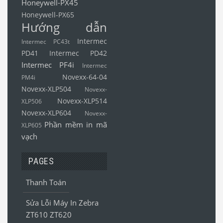
Honeywell-PX45
Honeywell-PX65
Hướng dẫn
Intermec
Intermec PC43t
PD41
Intermec PD42
Intermec PF4i
Intermec
Novexx-64-04
PM4i
Novexx-XLP504
Novexx-
Novexx-XLP514
XLP506
Novexx-XLP604
Novexx-
Phần mềm in mã
XLP605
vạch
PAGES
Thanh Toán
Sửa Lỗi Máy In Zebra
ZT610 ZT620