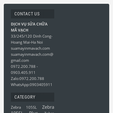
CONTACT US
DỊCH VỤ SỬA CHỮA
MÃ VẠCH
33/245/120 Dinh Cong-
Hoang Mai-Ha Noi
suamayinmavach.com
suamayinmavach.com@
gmail.com
0972.200.788
-
0903.405.911
Zalo:0972.200.788
WhatsApp:0903405911
CATEGORY
Zebra
Zebra 105SL
105SL Plus