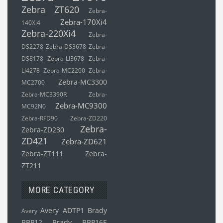
Zebra ZT620
Zebra-
Zebra-170Xi4
140Xi4
Zebra-220Xi4
Zebra-
DS2278
Zebra-DS3678
Zebra-
DS8178
Zebra-LI3678
Zebra-
LI4278
Zebra-MC2200
Zebra-
Zebra-MC3300
MC2700
Zebra-MC3390R
Zebra-
Zebra-MC9300
MC92N0
Zebra-RFD90
Zebra-ZD220
Zebra-
Zebra-ZD230
ZD421
Zebra-ZD621
Zebra-ZT111
Zebra-
ZT211
MORE CATEGORY
Avery ADTP1
Brady
Avery
BBP12
Brady BBP16E