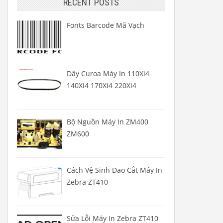
RECENT POSTS
Fonts Barcode Mã Vạch
Dây Curoa Máy In 110Xi4
140Xi4 170Xi4 220Xi4
Bộ Nguồn Máy In ZM400
ZM600
Cách Vệ Sinh Dao Cắt Máy In
Zebra ZT410
Sửa Lỗi Máy In Zebra ZT410