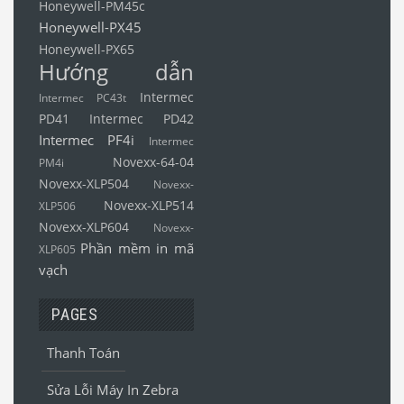
Honeywell-PM45c
Honeywell-PX45
Honeywell-PX65
Hướng dẫn
Intermec
Intermec PC43t
PD41
Intermec PD42
Intermec PF4i
Intermec
Novexx-64-04
PM4i
Novexx-XLP504
Novexx-
Novexx-XLP514
XLP506
Novexx-XLP604
Novexx-
Phần mềm in mã
XLP605
vạch
PAGES
Thanh Toán
Sửa Lỗi Máy In Zebra