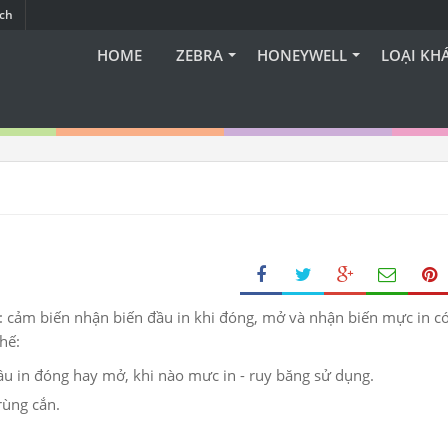
ạch
HOME
ZEBRA
HONEYWELL
LOẠI KH
: cảm biến nhận biến đầu in khi đóng, mở và nhận biến mực in c
hế:
u in đóng hay mở, khi nào mưc in - ruy băng sử dụng.
rùng cắn.