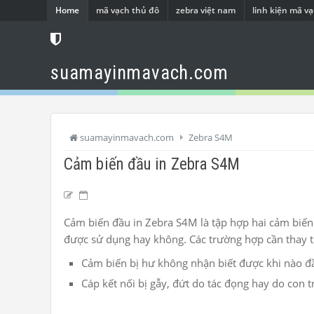
Home
mã vạch thủ đô
zebra việt nam
linh kiện mã v
suamayinmavach.com
suamayinmavach.com
Zebra S4M
Cảm biến đầu in Zebra S4M
Cảm biến đầu in Zebra S4M là tập hợp hai cảm biến
được sử dụng hay không. Các trường hợp cần thay t
Cảm biến bị hư không nhận biết được khi nào đầ
Cáp kết nối bị gẫy, đứt do tác đọng hay do con t