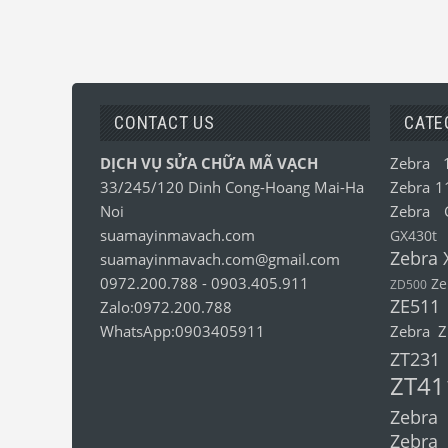
CONTACT US
CATE
DỊCH VỤ SỬA CHỮA MÃ VẠCH
Zebra 
33/245/120 Dinh Cong-Hoang Mai-Ha
Zebra 1
Noi
Zebra 
suamayinmavach.com
GX430t
Zebra 
suamayinmavach.com@gmail.com
0972.200.788
-
0903.405.911
Ze
ZD500
ZE511
Zalo:0972.200.788
WhatsApp:0903405911
Zebra 
ZT231
ZT41
Zebra
Zebra