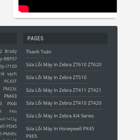
PAGES
2
Brady
Thanh Toán
y-BBP37
Sửa Lỗi Máy In Zebra ZT610 ZT620
dy-i7100
mã vạch
Sửa Lỗi Máy In Zebra ZT510
l PC43T
l PM23c
Sửa Lỗi Máy In Zebra ZT411 ZT421
l PM43
Sửa Lỗi Máy In Zebra ZT410 ZT420
ll PX4i
ell PX6i
Sửa Lỗi Máy In Zebra Xi4 Series
ell-1472g
ell-PD45
Sửa Lỗi Máy In Honeywell PX45
l-PM45c
PX65