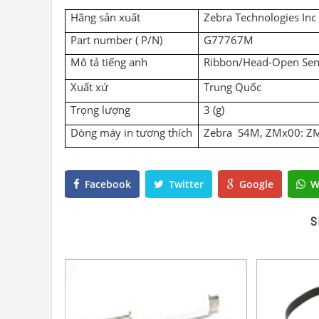
Hãng sản xuất
Zebra Technologies Inc
Part number ( P/N)
G77767M
Mô tả tiếng anh
Ribbon/Head-Open Sens
Xuất xứ
Trung Quốc
Trọng lượng
3
(g
)
Dòng máy in tương thích
Zebra
S4M, ZMx00: Z
Facebook
Twitter
Google
W
S