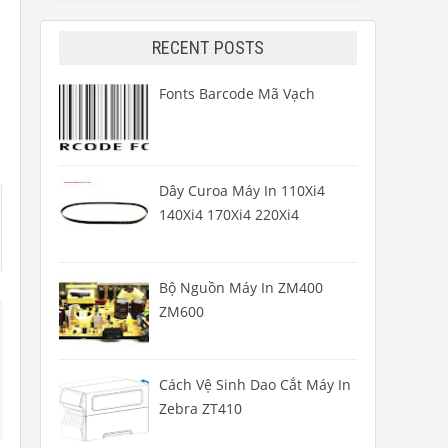
RECENT POSTS
Fonts Barcode Mã Vạch
Dây Curoa Máy In 110Xi4
140Xi4 170Xi4 220Xi4
Bộ Nguồn Máy In ZM400
ZM600
Cách Vệ Sinh Dao Cắt Máy In
Zebra ZT410