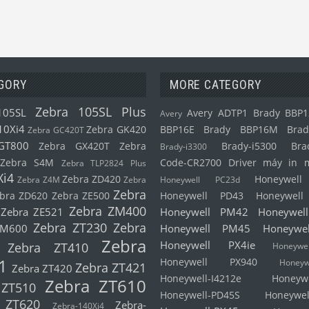
GORY
MORE CATEGORY
Zebra 105SL Plus
105SL
Avery ADTP1
Brady BBP1
Avery
10Xi4
Zebra GK420
BBP16E
Brady BBP16M
Brad
Zebra GC420T
GT800
Zebra GX420T
Zebra
Brady-i5300
Bra
Brady-i3300
Zebra S4M
Code-CR2700
Driver máy in 
Zebra TLP2824 Plus
Xi4
Zebra ZD420
Honeywel
Zebra Z4M
Zebra
Honeywell PC23d
Zebra
bra ZD620
Zebra ZE500
Honeywell PD43
Honeywel
Zebra ZM400
Zebra ZE521
Honeywell PM42
Honeywel
Zebra ZT230
Zebra
ZM600
Honeywell PM45
Honeywe
Zebra
Honeywell PX4ie
Zebra ZT410
Honeyw
1
Honeywell PX940
Honeyw
Zebra ZT421
Zebra ZT420
Honeywell-I4212e
Honeyw
Zebra ZT610
 ZT510
Honeywell-PD45S
Honeywel
 ZT620
Zebra-
Zebra-140Xi4