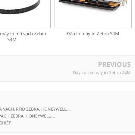
 máy in mã vạch Zebra
Đầu in máy in Zebra S4M
S4M
PREVIOUS
Dây curoa máy in Zebra Z4M
Ã VẠCH, RFID ZEBRA, HONEYWELL,...
VẠCH ZEBRA, HONEYWELL,...
GHIỆP