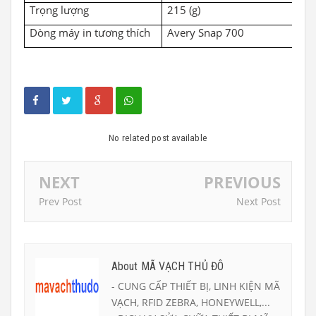
Trọng lượng
215
(g
)
Dòng máy in tương thích
Avery Snap 700
No related post available
NEXT
PREVIOUS
Prev Post
Next Post
About MÃ VẠCH THỦ ĐÔ
- CUNG CẤP THIẾT BỊ, LINH KIỆN MÃ
VẠCH, RFID ZEBRA, HONEYWELL,...