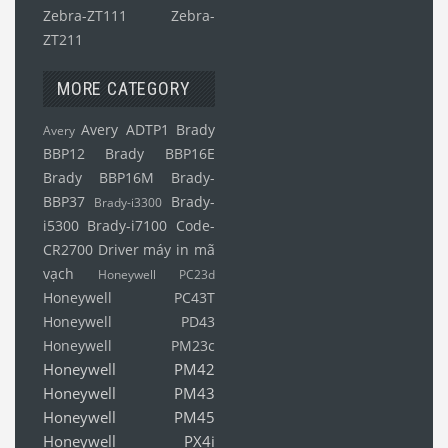
Zebra-ZT111
Zebra-
ZT211
MORE CATEGORY
Avery ADTP1
Brady
Avery
BBP12
Brady BBP16E
Brady BBP16M
Brady-
BBP37
Brady-
Brady-i3300
i5300
Brady-i7100
Code-
CR2700
Driver máy in mã
vạch
Honeywell PC23d
Honeywell PC43T
Honeywell PD43
Honeywell PM23c
Honeywell PM42
Honeywell PM43
Honeywell PM45
Honeywell PX4i