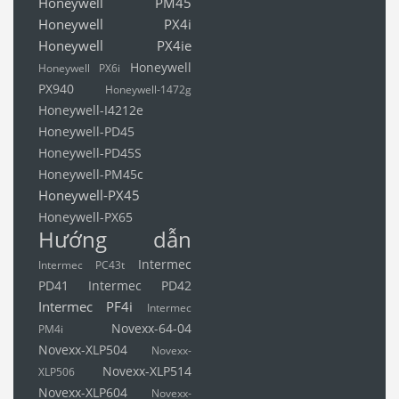
Honeywell PM45
Honeywell PX4i
Honeywell PX4ie
Honeywell
Honeywell PX6i
PX940
Honeywell-1472g
Honeywell-I4212e
Honeywell-PD45
Honeywell-PD45S
Honeywell-PM45c
Honeywell-PX45
Honeywell-PX65
Hướng dẫn
Intermec
Intermec PC43t
PD41
Intermec PD42
Intermec PF4i
Intermec
Novexx-64-04
PM4i
Novexx-XLP504
Novexx-
Novexx-XLP514
XLP506
Novexx-XLP604
Novexx-