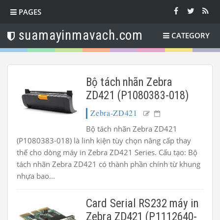
PAGES
suamayinmavach.com
CATEGORY
Bộ tách nhãn Zebra
ZD421 (P1080383-018)
Zebra-ZD421
Bộ tách nhãn Zebra ZD421
(P1080383-018) là linh kiện tùy chọn nâng cấp thay
thế cho dòng máy in Zebra ZD421 Series. Cấu tạo: Bộ
tách nhãn Zebra ZD421 có thành phần chính từ khung
nhựa bao...
Card Serial RS232 máy in
Zebra ZD421 (P1112640-