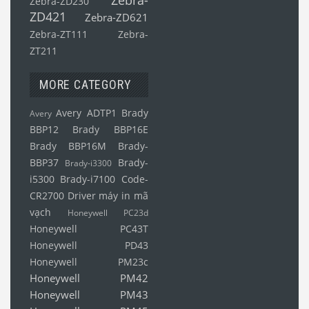
Zebra-
Zebra-ZD230
ZD421
Zebra-ZD621
Zebra-ZT111
Zebra-
ZT211
MORE CATEGORY
Avery ADTP1
Brady
Avery
BBP12
Brady BBP16E
Brady BBP16M
Brady-
BBP37
Brady-
Brady-i3300
i5300
Brady-i7100
Code-
CR2700
Driver máy in mã
vạch
Honeywell PC23d
Honeywell PC43T
Honeywell PD43
Honeywell PM23c
Honeywell PM42
Honeywell PM43