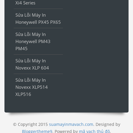
Xi4 Series
Sửa Lỗi Máy In
Honeywell PX45 PX65
Sửa Lỗi Máy In
Honeywell PM43
PM45
Sửa Lỗi Máy In
Novexx XLP 604
Sửa Lỗi Máy In
Novexx XLP514
XLP516
© Copyright 2015
suamayinmavach.com
. Designed by
Bloggertheme9
.
Powered by
mã vạch thủ đô
.