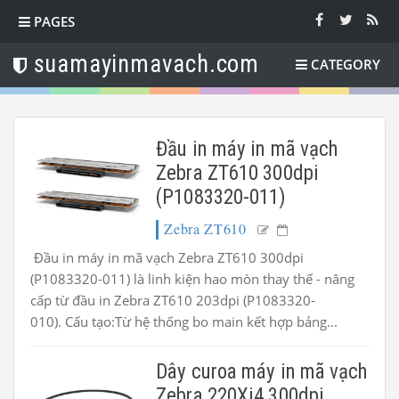
PAGES
suamayinmavach.com
CATEGORY
Đầu in máy in mã vạch
Zebra ZT610 300dpi
(P1083320-011)
Zebra ZT610
Đầu in máy in mã vạch Zebra ZT610 300dpi
(P1083320-011) là linh kiện hao mòn thay thế - nâng
cấp từ đầu in Zebra ZT610 203dpi (P1083320-
010). Cấu tạo:Từ hệ thống bo main kết hợp bảng...
Dây curoa máy in mã vạch
Zebra 220Xi4 300dpi