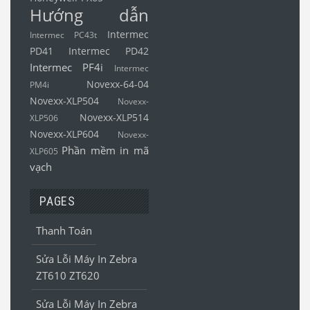
Hướng dẫn
Intermec
Intermec PC43t
PD41
Intermec PD42
Intermec PF4i
Intermec
Novexx-64-04
PM4i
Novexx-XLP504
Novexx-
Novexx-XLP514
XLP506
Novexx-XLP604
Novexx-
Phần mềm in mã
XLP605
vạch
PAGES
Thanh Toán
Sửa Lỗi Máy In Zebra
ZT610 ZT620
Sửa Lỗi Máy In Zebra