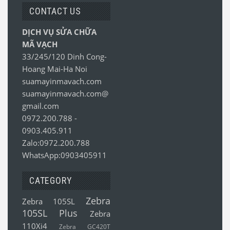
CONTACT US
DỊCH VỤ SỬA CHỮA
MÃ VẠCH
33/245/120 Dinh Cong-
Hoang Mai-Ha Noi
suamayinmavach.com
suamayinmavach.com@
gmail.com
0972.200.788
-
0903.405.911
Zalo:0972.200.788
WhatsApp:0903405911
CATEGORY
Zebra
Zebra 105SL
105SL Plus
Zebra
110Xi4
Zebra GC420T