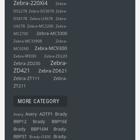
Zebra-220Xi4
Zebra-
DS2278
Zebra-DS3678
Zebra-
DS8178
Zebra-LI3678
Zebra-
LI4278
Zebra-MC2200
Zebra-
Zebra-MC3300
MC2700
Zebra-MC3390R
Zebra-
Zebra-MC9300
MC92N0
Zebra-RFD90
Zebra-ZD220
Zebra-
Zebra-ZD230
ZD421
Zebra-ZD621
Zebra-ZT111
Zebra-
ZT211
MORE CATEGORY
Avery ADTP1
Brady
Avery
BBP12
Brady BBP16E
Brady BBP16M
Brady-
BBP37
Brady-
Brady-i3300