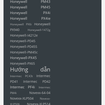
Honeywell PM43
Honeywell PM45
Honeywell PX4i
Honeywell PX4ie
Honeywell
Honeywell PX6i
PX940
Honeywell-1472g
Honeywell-I4212e
Honeywell-PD45
Honeywell-PD45S
Honeywell-PM45c
Honeywell-PX45
Honeywell-PX65
Hướng dẫn
Intermec
Intermec PC43t
PD41
Intermec PD42
Intermec PF4i
Intermec
Novexx-64-04
PM4i
Novexx-XLP504
Novexx-
Novexx-XLP514
XLP506