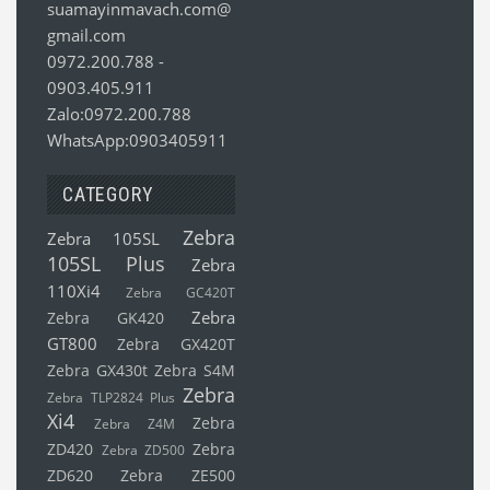
suamayinmavach.com@
gmail.com
0972.200.788
-
0903.405.911
Zalo:0972.200.788
WhatsApp:0903405911
CATEGORY
Zebra
Zebra 105SL
105SL Plus
Zebra
110Xi4
Zebra GC420T
Zebra
Zebra GK420
GT800
Zebra GX420T
Zebra GX430t
Zebra S4M
Zebra
Zebra TLP2824 Plus
Xi4
Zebra
Zebra Z4M
ZD420
Zebra
Zebra ZD500
ZD620
Zebra ZE500