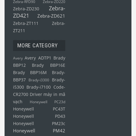
Zebra-RFD90
Zebra-ZD220
Zebra-
Zebra-ZD230
ZD421
Zebra-ZD621
Zebra-ZT111
Zebra-
ZT211
MORE CATEGORY
Avery ADTP1
Brady
Avery
BBP12
Brady BBP16E
Brady BBP16M
Brady-
BBP37
Brady-
Brady-i3300
i5300
Brady-i7100
Code-
CR2700
Driver máy in mã
vạch
Honeywell PC23d
Honeywell PC43T
Honeywell PD43
Honeywell PM23c
Honeywell PM42