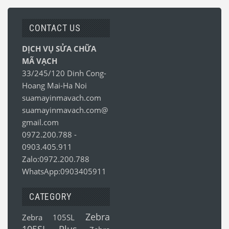
CONTACT US
DỊCH VỤ SỬA CHỮA
MÃ VẠCH
33/245/120 Dinh Cong-
Hoang Mai-Ha Noi
suamayinmavach.com
suamayinmavach.com@
gmail.com
0972.200.788
-
0903.405.911
Zalo:0972.200.788
WhatsApp:0903405911
CATEGORY
Zebra
Zebra 105SL
105SL Plus