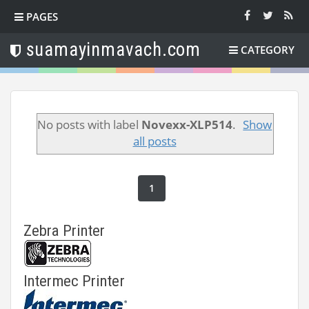
PAGES
suamayinmavach.com
CATEGORY
No posts with label
Novexx-XLP514
.
Show
all posts
1
Zebra Printer
Intermec Printer