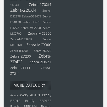
Zebra-170Xi4
140Xi4
Zebra-220Xi4
Zebra-
DS2278
Zebra-DS3678
Zebra-
DS8178
Zebra-LI3678
Zebra-
LI4278
Zebra-MC2200
Zebra-
Zebra-MC3300
MC2700
Zebra-MC3390R
Zebra-
Zebra-MC9300
MC92N0
Zebra-RFD90
Zebra-ZD220
Zebra-
Zebra-ZD230
ZD421
Zebra-ZD621
Zebra-ZT111
Zebra-
ZT211
MORE CATEGORY
Avery ADTP1
Brady
Avery
BBP12
Brady BBP16E
Brady BBP16M
Brady-