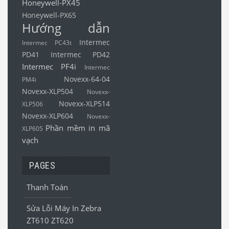
Honeywell-PX45
Honeywell-PX65
Hướng dẫn
Intermec
Intermec PC43t
PD41
Intermec PD42
Intermec PF4i
Intermec
Novexx-64-04
PM4i
Novexx-XLP504
Novexx-
Novexx-XLP514
XLP506
Novexx-XLP604
Novexx-
Phần mềm in mã
XLP605
vạch
PAGES
Thanh Toán
Sửa Lỗi Máy In Zebra
ZT610 ZT620