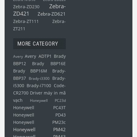
Zebra-
Zebra-ZD230
ZD421
Zebra-ZD621
Zebra-ZT111
Zebra-
ZT211
MORE CATEGORY
Avery ADTP1
Brady
Avery
BBP12
Brady BBP16E
Brady BBP16M
Brady-
BBP37
Brady-
Brady-i3300
i5300
Brady-i7100
Code-
CR2700
Driver máy in mã
vạch
Honeywell PC23d
Honeywell PC43T
Honeywell PD43
Honeywell PM23c
Honeywell PM42
Honeywell PM43