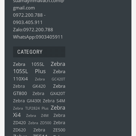
suamayinmavach.com@
gmail.com
0972.200.788
-
0903.405.911
Zalo:0972.200.788
WhatsApp:0903405911
CATEGORY
Zebra
Zebra 105SL
105SL Plus
Zebra
110Xi4
Zebra GC420T
Zebra
Zebra GK420
GT800
Zebra GX420T
Zebra GX430t
Zebra S4M
Zebra
Zebra TLP2824 Plus
Xi4
Zebra
Zebra Z4M
ZD420
Zebra
Zebra ZD500
ZD620
Zebra ZE500