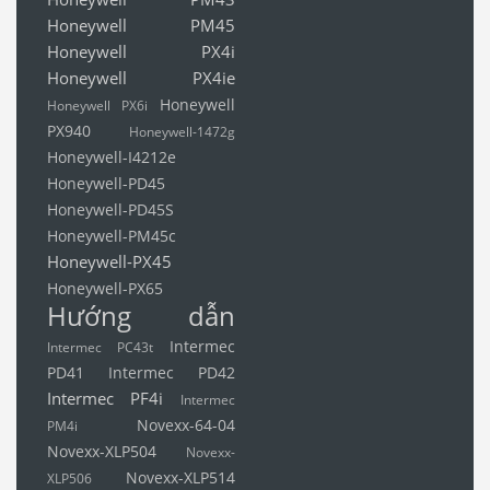
Honeywell PM45
Honeywell PX4i
Honeywell PX4ie
Honeywell
Honeywell PX6i
PX940
Honeywell-1472g
Honeywell-I4212e
Honeywell-PD45
Honeywell-PD45S
Honeywell-PM45c
Honeywell-PX45
Honeywell-PX65
Hướng dẫn
Intermec
Intermec PC43t
PD41
Intermec PD42
Intermec PF4i
Intermec
Novexx-64-04
PM4i
Novexx-XLP504
Novexx-
Novexx-XLP514
XLP506